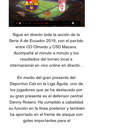
Sigue en directo toda la acción de la Serie A de Ecuador 2019, con el partido entre CD Olmedo y CSD Macara. Acompañá el minuto a minuto y los resultados del torneo local e internacional en vivo online en directo…

En medio del gran presente del Deportivo Cali en la Liga Águila, uno de los jugadores que se ha destacado por su gran presente es el defensor central Danny Rosero. Ha cumplido a cabalidad su función en la línea posterior y también ha aportado en el frente de ataque con goles importantes para el

Debido a la protección brindada por la Reserva Marina a ecosistemas y especies marinas, las Galápagos son uno de los pocos sitios en el mundo donde las poblaciones de tiburones se encuentran en un buen estado de conservación y representan una oportunidad única para su estudio.

Más información sobre el evento Elche vs Numancia que podrás ver por internet totalmente gratis. Elche y Numancia se verán las caras en la vigésimocuarta jornada de la Liga Adelante. El partido tendrá lugar en tierras alicantinas el próximo Sábado 6 de Febrero a partir de las 20:15 horas.

Con el triunfo, el Club América obtuvo un lugar en la Copa Mundial de Clubes de la FIFA 2016 y logró imponer a la vez, el récord como el equipo con más títulos a nivel de clubes del máximo certamen del área con siete; Y de paso en el primer equipo de la zona en alcanzar los 10 títulos internacionales. [102]

Sevilla - Barça de la Liga F: resumen, resultado, goles y hace 8 horas — Así hemos seguido, en directo, el minuto a minuto del Sevilla - FC Barcelona, partido de fútbol femenino correspondiente a la 17ª jornada de ...

Granada CF | La Liga Jornada 24 Compra aquí tus entradas para el partido de La Liga del FC Barcelona - Granada CF el Sun 11 Feb 2024, 20:00 GMT Seguimiento en directo; Estadísticas del ...

Advertencia Uso de Cookies. Para ayudarnos a mejorar este sitio web, personalizar tu experiencia y por motivos publicitarios, ¿estás de acuerdo con aceptar cookies y otras tecnologías?

la red en argentina. La Red Argentina es una de las más antiguas y extensas del mundo con 54 Alianzas y una presencia en 73 ciudades. Proporciona cursos de francés a más de 15.851 alumnos al año.

29,803 Views. Tele San Carlos Radio. Transmisión de Audio San Carlos vs Saprissa.. Tele San Carlos Radio Videos Transmisión Partido San Carlos vs Limón FC. English (US) · Español · Português (Brasil) · Français (France) · Deutsch.

Relato de Paulo Flores Universidad de Chile 1 - 0 Colo Colo #SúperClásicoXLaClave Transmisión en vivo desde https://www.youtube.com/watch?v=lDtoMqTKHao -- ra...

En 1942 es nombrado Gobernador del Distrito Federal; en 1943 Presidente del Estado Aragua y el 3 de diciembre de ese mismo año, es designado por tercera vez Director-Gerente de la Línea Aeropostal Venezolana, para el lapso de (1943-1945). El 27 de mayo de 1946, paso a la honrosa situación de retiro.

Sergio Pereira está en Facebook. Únete a Facebook para conectar con Sergio Pereira y otras personas que tal vez conozcas. Facebook da a la gente el poder...

redes locales bÁsico-medios de transmisiÓn adriana marcela reyes medinaescueladecienciasbÁsicas,tecnologÍaeingenierÍaredes locales bÁsicomedios de transmisiÓn …

Dónde ver en vivo y en directo online Granada vs 8 oct 2023 — Te contamos dónde ver en directo online el Granada vs. Barcelona de La Liga 2023-2024: Movistar, DAZN, canal de TV y streaming en vivo.

Cómo ver el Granada-Barça gratis y en directo - Crónica Global 8 oct 2023 — La más recomendable es pedir a un amigo que tenga contratado Movistar Plus su contraseña de Yomvi para poder ver el partido desde otro ...

deportivo caaguazú en Moopio.com. El exentrenador de River Plate, Daniel Farrar, se estrenó este sábado como técnico del 12 de Octubre, en la visita que el equipo itaugueño realizó al Fulgencio Yegros de Ñemby, por la 27ª fecha de la División Intermedia.

Stabæk vs Tromsø IL predictions and betting tips.. El avance de este partido ha expirado. Síguenos en las redes sociales para los pronósticos más recientes en el mundo del fútbol

Unilever produce y vende productos bajo el nombre de 400 marcas a nivel mundial. Dos mil millones de personas las utilizan diariamente. Aquí hay una selección de nuestras exclusivas marcas, disponibles en muchos países, acompañadas de las historias detras de ellas.

FC Barcelona vs Granada en vivo en directo online - Liga F 21 oct 2023 — Recibe las últimas novedades de Fútbol en Eurosport. Accede al FC Barcelona - Granada CF en directo en 21/10/2023.

Ver en vivo y en directo online FC Barcelona femenino vs. 18 oct 2023 — Barcelona vs Granada FemininoBarcelonaGranada FemininoLiga F. El gratuita en streaming en su canal de Youtube sobre fútbol femenino como ...

Veracruz y Tigres inician la actividad de la Jornada 16 del Apertura 2015; Checa a qué hora y cómo seguir a Veracruz vs Tigres en vivo por internet.

El conjunto Sabalero enfrentará esta tarde a las 18 a Gimnasia y Esgrima La Plata en el Cementerio de los Elefantes. Los dirigidos por Franco, deberán ganar y especular que Defensa y Justicia o Argentinos no sumen de a tres para poder clasificar a la Liguilla. SOL 91.5 comenzará la previa a las 16 con […]

pareja real grabada en un club de intercambios:. en el sexo también sucede esto y un buen sitio para descubrir a nuevos portentos del porno puede ser un club de intercambios de parejas.. ella era la reina de las dobles penetraciones y había que pedir hasta cita para poder ver el espectáculo en directo.

América Central podría ser divida en dos, según distintos autores. Según esta versión, en este lugar del continente americano existen países que se encuentran en la «América Central» propiamente dicha, mientras que otros se ubican en lo que algunos llaman la región del «Mar Caribe» o «Antillas», considerándolos como un grupo aparte.

Segunda B-Grupo IV. Balompédica Linense-Real Murcia - domingo 3/11/2019 PARTIDO: domingo 3/11/2019 - 17:00 ESTADIO: Municipal de La Línea de la Concepción Resultado Previo Linense. Real Murcia C.F. 0 0. Desde sus pantallas podrán seguir en directo el partido del Linense - Real Murcia. KARMA DEL ÁRBITRO. García Gómez. 0 votos.

Últimas noticias de Huracán vs Boca Juniors. Mantente informado con las últimas noticias, videos y fotos de Huracán vs Boca Juniors que te brinda Univision | TUDN

Barça contra Granada en vivo online Guillermo Tell hace 47 minutos — hace 6 horas — Conoce el horario y el canal de televisión para ver en directo el Barcelona - Granada de la jornada 24 de la Liga EA Sports.

Jugar Minecraft Block Story Gratis. Eres un explorador y vas a recorrer el increíble mundo de Minecraft. En tu exploración vas a recolectar recursos naturales esenciales, cazar animales, explotar minas ricas junto con la búsqueda de tesoros también vas a construir hermosas estructuras.

¿Cómo llegar a Avenida Rivadavia / José León Suárez en Colectivo? Pulsa en la ruta de Colectivo para ver indicaciones paso a paso con mapas, tiempos de llegada de línea y horarios actualizados.

Talleres fue sorprendido este lunes por Almagro, que lo venció por 1 a 0, y quedó eliminado de la Copa Argentina. "El Tricolor", en tanto, avanzó a los cuartos de final del certamen, instancia en la que se medirá con River Plate.

La Hacienda Panoaya está situada en Amecameca de Juárez, a 50 km de Ciudad de México, y ofrece terraza y 2 piscinas al aire libre,. Castillo de los Venados. No uses lenguaje vulgar o insultos de forma directa o indirecta en ningún idioma.

que sepa la subversiÓn internacional que ocupa el gobierno de la repÚblica al dÍa de la fecha, que fuimos, somos y seremos muchos los peronistas que estamos a favor del golpe de 1976 por la lucha contra la subversiÓn (y solamente en contra del modelo econÓmico del miserable de martÍnez de hoz), y que el golpe no fue contra isabel perÓn.

Consultas en Línea Consulte: Verifique la vigencia de la firma electrónica de un documento emitido en el Conservador, como la integridad y autenticidad del mismo. Jurisdicción. Comunas que atiende el Conservador de Bienes Raíces de Santiago . Más info. Contacto; Morandé 440, Santiago

Con récord de cuadrangulares, Tigres de Quintana Roo venció a los Sultanes de Monterrey en el inicio de la serie entre ambas novenas en el estadio Beto Ávila de Cancún. Cancún, Quintana Roo (www.tigresqr.mx / Pablo Grajales) 15 de abril.- Jorge Vázquez, Jorge Cantú y Alex Liddi detonaron cuadrangulares espalda, con espalda, con espalda.

Barcelona vs Granada Ver | Group hace 2 horas — Barcelona vs Granada Ver EN VIVO y en DIRECTO ONLINE FC Barcelona Barça contra Granada en vivo gratis LA hace 2 horas — GRANADA vs FC ...

Academia Cantolao Alianza Universidad De Huanuco en directo: Consulta el resultado del partido Academia Cantolao Alianza Universidad De Huanuco en vivo y sigue el marcador en directo gracias a nuestro livescore. Partido Primera División, Apertura jugado el 13/07/19 22:45

Outletbebe.es, tu tienda de bebés online de confianza. Con más de 20,000 artículos para el bebé y productos de puericultura, Outletbebe.es destaca como la mayor tienda de bebés online

Informacion de Servicios, Ramales y Recorridos de la Linea 237 de Colectivos en Gran Buenos Aires que une los barrios de Liniers, Caseros, Saenz Peña, Villa Ballester, Saenz Peña, San Martin, Jose Leon Suarez, Villa Lanzone y lo brinda la empresa Transportes Villa Ballester S.A.C.I..

Ver en vivo transmisión El Salvador vs Trinidad y Tobago partido de NORTE, CENTROAMÉRICA Y CARIBE - Copa de Oro online hoy Lunes 08 de Julio 2013 - Canales Transmisiones online El Salvador vs Trinidad y Tobago Lunes 08 de Julio 2013 horarios por país - Los goles y jugadas highlights El Salvador vs Trinidad y Tobago NORTE, CENTROAMÉRICA Y CARIBE - Copa de Oro Lunes 08 de Julio 2013 video.

Técnico Universitario vs Emelec se enfrentan en vivo desde las 19h30 por la fecha 19 de la Serie A jugándose en el Estadio Bellavista de Ambato, con arbitraje principal de Marlon Vera siendo transmitido por el canal autorizado GolTV Ec