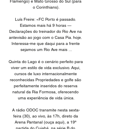
Flamengo) e Mato Grosso do Sul (para 
o Corinthians).

Luís Freire: «FC Porto é passado. 
Estamos mais há 9 horas — 
Declarações do treinador do Rio Ave na 
antevisão ao jogo com o Casa Pia. hoje. 
Interessa-me que daqui para a frente 
sejamos um Rio Ave mais ...

Quinta do Lago é o cenário perfeito para 
viver um estilo de vida exclusivo. Aqui, 
cursos de luxo internacionalmente 
reconhecidas Propriedades e golfe são 
perfeitamente inseridos do reserva 
natural da Ria Formosa, oferecendo 
uma experiência de vida única.

A rádio ODOC transmite nesta sexta-
feira (30), ao vivo, às 17h, direto da 
Arena Pantanal (ouça aqui), a 19ª 
partida do Cuiabá, na série B do 