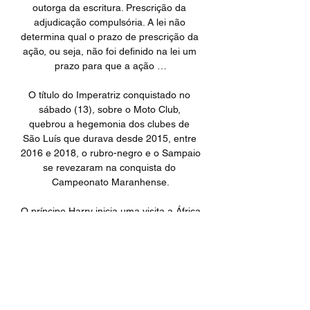
outorga da escritura. Prescrição da 
adjudicação compulsória. A lei não 
determina qual o prazo de prescrição da 
ação, ou seja, não foi definido na lei um 
prazo para que a ação …

O título do Imperatriz conquistado no 
sábado (13), sobre o Moto Club, 
quebrou a hegemonia dos clubes de 
São Luís que durava desde 2015, entre 
2016 e 2018, o rubro-negro e o Sampaio 
se revezaram na conquista do 
Campeonato Maranhense.

O príncipe Harry inicia uma visita a África 
na segunda-feira que inclui no roteiro 
Angola, onde vai percorrer um antigo 
campo de minas terrestres visitado há 
22 anos pela mãe, princesa Diana, e 
encontrar-se com o presidente, João 
Lourenço.
