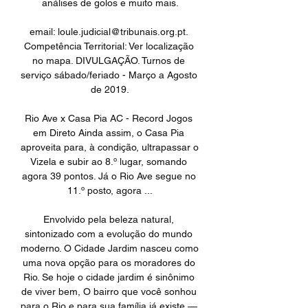
análises de golos e muito mais.

email: loule.judicial@tribunais.org.pt. 
Competência Territorial: Ver localização 
no mapa. DIVULGAÇÃO. Turnos de 
serviço sábado/feriado - Março a Agosto 
de 2019.

Rio Ave x Casa Pia AC - Record Jogos 
em Direto Ainda assim, o Casa Pia 
aproveita para, à condição, ultrapassar o 
Vizela e subir ao 8.º lugar, somando 
agora 39 pontos. Já o Rio Ave segue no 
11.º posto, agora ...

Envolvido pela beleza natural, 
sintonizado com a evolução do mundo 
moderno. O Cidade Jardim nasceu como 
uma nova opção para os moradores do 
Rio. Se hoje o cidade jardim é sinônimo 
de viver bem, O bairro que você sonhou 
para o Rio e para sua família já existe — 