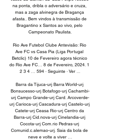
na ponta, dribla o adversário e cruza, 
mas a zaga alvinegra de Bragança 
afasta.. Bem vindos à transmissão de 
Bragantino x Santos ao vivo, pelo 
Campeonato Paulista.

Rio Ave Futebol Clube Antevisão: Rio 
Ave FC vs Casa Pia (Liga Portugal 
Betclic) 10 de Fevereiro agora técnico 
do Rio Ave FC… 8 de Fevereiro, 2024. 1 
2 3 4 … 594 · Seguinte · Ver ...

Barra da Tijuca-urj Barra World-urj 
Bonsucesso-urj Botafogo-urj Cachambi-
urj Campo Grande-urj Card. Arcoverde-
urj Carioca-urj Cascadura-urj Castelo-urj 
Catete-urj Ceasa Rio-urj Centro da 
Barra-urj Cid.nova-urj Cinelandia-urj 
Cocota-urj Com.rio Pedras-urj 
Comunid.c.alemao-urj. Saia da bola de 
neve e volte a viver …
