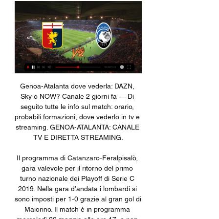
Genoa-Atalanta dove vederla: DAZN, Sky o NOW? Canale 2 giorni fa — Di seguito tutte le info sul match: orario, probabili formazioni, dove vederlo in tv e streaming. GENOA-ATALANTA: CANALE TV E DIRETTA STREAMING.

Il programma di Catanzaro-Feralpisalò, gara valevole per il ritorno del primo turno nazionale dei Playoff di Serie C 2019. Nella gara d’andata i lombardi si sono imposti per 1-0 grazie al gran gol di Maiorino. Il match è in programma mercoledì 22 maggio alle ore 17, e non sarà trasmesso in diretta tv.

Diretta Genoa CFC Atalanta BC in tv 1 ora fa — 28 minuti fa — 29 gen 2023 — La diretta della partita tra Atalanta e Lecce Primavera sarà visibile in tv e streaming sul canale “SOLOCALCIO” ...

La Società Cooperativa Sociale ONLUS A Stefano Casati è riconosciuta come Ente accreditato della Regione Lombardia per la gestione di strutture terapeutiche residenziali socio-sanitarie, accreditata con il Comune di Gaggiano (MI) e di Renate (MB) per le Comunità Educative.

Scatta domani il "credem futures" L’attesa è finita. Sabato mattina scatta il tabellone di qualificazione del Credem Futures, primo atto del torneo internazionale maschile da 10 mila dollari di montepremi di San Carlo Canavese, in programma fino a sabato 9 aprile sui campi del nuovissimo villaggio sportivo GonettaGo.

Come arrivare e come muoversi a Rho Fiera Milano. Questa pagina offre le indicazioni stradali, ferroviarie, dove parcheggiare, aeroporti e voli da e per raggiungere in comodità Rho Fiera Milano

Ingegneria e Tecnologie dei Sistemi di Controllo L-A Scelta della tipologia e della taglia dell’azionamento elettrico Laurea in Ing. dell’Automazione, Laurea in Ing.

Albergo in ottima posizione sia per la zona in sè ( residenziale ) che per le attrazioni che ci sono intorno ( negozi, parchi, locali).Hotel da grande città, camere piccole, spazi comuni ridotti all'osso, il bagno non era molto pulito.Tuttavia se lo si usa come punto di appoggio e basta è ottimo, per un qualcosa di romantico sceglierei altro.

Muggia sta per accogliere i ragazzi partecipanti al progetto Arci Servizio Civile 2018 "Progetto Muggia Giovane". In diretta dalla SMSI "Dante Alighieri" di Pola la preside Debora Radolovic' illustra i contenuti del "Quizzettone della Dante", che si terrà in un clima festoso nel teatro della Comunità degli Italiani.

Nicola Regina is on Facebook.. Università degli Studi "Gabriele d'Annunzio", Michele Emiliano, Spotted UNICH, La Juve siamo NOI & Streaming HD 3, Carlotta Antonelli, Dipartimento di Economia Aziendale, Insuperabili, Startup Weekend Pescara,.

Risultati Serie C: classifica dei tre gironi, diretta gol live. Gli anticipi della 1^ giornata aprono la stagione: vincono Ternana, Reggio Audace e Pontedera La stagione del Pontedera in Serie C comincia con una vittoria. Tra i risultati c’è quello del match contro la Carrarese, vinto con un

Streaming Genoa Atalanta in diretta 47 minuti fa — Streaming Genoa Atalanta in diretta Atalanta Genoa in streaming gratis? Guarda la partita in 11 febbraio 2024 In data odierna 8 ore fa ...

Viterbese-Sicula Leonzio. Match valido per la settima giornata di Serie C girone C. Leggi il tabellino e la cronaca della partita, guarda i video dei gol. Tutto sulla sfida del "Rocchi". Grande differenza di risultati e in classifica fin qui tra Viterbese e Sicula Leonzio, accomunate però dal fatto

Colorado è un programma televisivo italiano comico dal vivo, in onda di sera su Italia 1 dal 2003, ideato da Diego Abatantuono, Giuseppe Corbini, Giorgio Sofi, Benito Tripodi e Cosimo Cacciola.

(STREAMING!!) Streaming Genoa Atalanta in diretta oggi Atala 1 ora fa — (STREAMING!!) Streaming Genoa Atalanta in diretta oggi Atalanta: cronaca diretta live e risultato in tempo reale 11/02/2024.

Una vittoria in casa dei tedeschi sarebbe una sentenza, ed è ciò a cui punta il City. Ottavi di finale Champions League 2019: date, orari e calendario. Dove vedere Shalke 04-Manchester City. Shalke 04-Manchester City si giocherà Mercoledì 20 Febbraio …

"Molto presto la linea 1 entrerà in esercizio": l'Amat stringe i tempi. E l'orizzonte a questo punto sembra meno lontano. Perché se tutto scorre sui binari giusti, già a metà ottobre potrebbe partire il primo tram. "I lavori nella linea 1, quella che va dalla Stazione centrale a Roccella sono ormai finiti".

Il Campionato Primavera 1 TIM - Trofeo "Giacinto Facchetti" 2017-2018 è stata la 56ª edizione del torneo Primavera, la 1ª nella formula della massima divisione a girone unico, seppur mantenendo i play-off per l'assegnazione del titolo.

confronto: Andrea Basso vs. Alessandro Petrone 21.09.2016 - Italy F30. Andrea Basso vs. Alessandro Petrone 21.09.2016. TennisLive.it » Italy F30 » Andrea Basso vs. Alessandro Petrone (21.09.2016) Tutti gli incontri;. TennisLive.it: I risultati di tennis in diretta (tennis live score).

Dalla stagione 1963-1964 fino a quella 1968-1969 il club rimane in IV Serie, grazie ad un ripescaggio nel 1966-1967, in cui disputa gare contro club più blasonati come il Campobasso, il Barletta, il Brindisi, il Matera, il Liberty Bari, la Ternana e i derby contro la Jesina, la Fermana e la Civitanovese.

Gattinara questo pomeriggio tornerà sugli schermi di Rai 1. La trasmissione «La Vita in diretta», condotta da Marco Liorni e Cristina Parodi, in onda dalle 14,05, oggi proporrà un servizio girato lunedì in città da una troupe romana della Rai, dedicato al «Salvambiente», ovvero la «taglia» di 200 euro su chi sporca.

Bonelli Bus, in collaborazione con F.lli Benedettini, effettua il servizio di collegamento giornaliero tra RIMINI e SAN MARINO, attivo tutto l’anno, tutti i giorni anche nei weekend e festività.

Oggi Genoa CFC — Atalanta BC diretta gratis Genoa vs. Atalan 1 ora fa — Oggi Genoa CFC — Atalanta BC diretta gratis Genoa vs. Atalanta BC in diretta radiofonica 11 febbraio 2024 Diretta TV 7 ore fa — Il punteggio ...

Vila Real Valadares Gaia in diretta: scopri i risultati della partita Vila Real Valadares Gaia live e segui i tabellini in diretta Vila Real Valadares Gaia grazie al nostro livescore. Partita di Campeonato De Portugal, Gruppo B giocata il 05/10/19 14:00

Trsp è il canale a indirizzo religioso da oggi disponibile in streaming on demand sul web. Meglio noto come Televisione Radio San Pietro, Trsp nasce a Vasto (Abruzzo) nel 1978 come stazione radiofonica e nel 1985 come emittente radiotelevisiva per opera del sacerdote Stellerino D’Anniballe, contraddistinguendosi fin da subito per le sue.

Galvanizzato dall'importante successo ottenuto in settimana sul campo della Pergolettese, il Lecco torna tra le mura amiche per sfidare una delle formazioni più in palla del campionato, l'Alessandria di Scazzola che vanta numeri impressionanti: …

La Linea 2 che si attesta in piazza dell’Unità Quadro generale. Come già anticipato, dalla prossima primavera/estate la Tramvia di Firenze funzionerà così: una linea Scandicci-Careggi (le linee 1 e 3 saranno la stessa cosa) ed un’altra Aeroporto-Unità (la linea 2).

[diretta tv<<<<] Diretta Genoa CFC vs Atalanta BC in tv GENO ... diretta online della partita Genoa vs Atalanta Calcio 11 febbraio 2024 17:00 gratis su Scores24.live! Atalanta Genoa, dove vedere streaming e diretta tv ...

Helerson Centre-Back Estoril Praia U23.. Léo Xavier Centre-Back Esporte Clube Vitória B. 50 thousand € Gustavo Alcino Centre-Back Avaí Futebol Clube (SC) B.

Verificare dove le trasmissioni Internet e TV vedranno legalmente. Live stream online, partite in diretta. PORTIERI Anthony Lopes 1990-10-01 29 184 cm Ciprian Tatarusanu 1986-02-09 33 198 cm Anthony Racioppi 1998-12-31 20

Genoa CFC Atalanta BC diretta streaming 1 ora fa — ATALANTA | Scopri tutti i match e gli ultimi risultati della stagione in corso. Genoa vs Atalanta Calcio diretta online 11/02/2024 17:00 7 ...

Genoa CFC-Atalanta BC diretta tv La Gazzetta dell | Parent 2 ore fa — Streaming: Genoa CFC-Atalanta BC diretta tv La Gazzetta dello Sport | Notizie sportive e risultati live di oggi 11/02/2024 tv La ...

Genoa vs. Atalanta Live Broadcast 11.02.2024 Sport 1 ora fa — Live coverage of the Genoa vs. Atalanta Italian Serie A game on ESPN, including live score, highlights and updated stats.

mattarella, italia e' solidale, non tradira' i suoi valori migranti, fico, l'unica strada possibile e' lavorare con l'unione europea. senato: casellati lancia concorso scuole per l'ambiente. italia viva, nasce gruppo camera partito socialista-italia viva , costituito al senato.

Oggi Genoa CFC vs Atalanta BC diretta streaming Pianeta 2 ore fa — Oggi Genoa CFC vs Atalanta BC diretta streaming Pianeta Genoa 1893 - Ultime notizie 11/02/2024 14 ore fa — Oggi Torres — Juventus U23 ...

Genoa Atalanta in streaming gratis? Guarda la partita in 1 giorno fa — (xdye) Se hai cliccato su questo articolo stai cercando un modo di vedere Genoa Atalanta in streaming gratis. Il match è in programma ...

Svelato il calendario del prossimo campionato. Di seguito tutte le sfide che dovranno affrontare le rossoblù. Debutto agevole a Urbino, poi Casalmaggiore in casa contro l'ex tecnico Mazzanti (e l'opposta Ortolani). Sequenza terribile tra la sesta e la nona: Piacenza in casa, Modena fuori, Busto in casa, Novara fuori. L'andata si chiuderà a.

24 Sberna Greta Inglese Francese Spagnolo. 30 Vertua Francesca Inglese Francese Tedesco 31 Volpi Luca Inglese Francese Cinese 18/08/2014 09:44 IL DIRIGENTE SCOLASTICO Fausto Mangiavini. A.s 14/15 classe 1CL Liceo linguistico. 16 Medeghini Valeria inglese Francese Cinese

Streaming Genoa CFC vs Atalanta BC in diretta gratis La Gazz Streaming Genoa CFC vs Atalanta BC in diretta gratis La Gazzetta dello Sport | Notizie sportive e risultati live di oggi 11/02/2024 TV sportiva 32 minuti fa ...

Virtus Francavilla-Paganese (Video Gol Eleven Sports): Sarao decide il match salvezza del Fanuzzi con un guizzo al 74'. Azzurrostellati sempre più ultimi

Tre Querce. Penna San Giovanni (Macerata) Parla. È su Agriturismo.it dal 2008. Ciao, io sono Daniele e ho 41 anni.. Contrada Foss