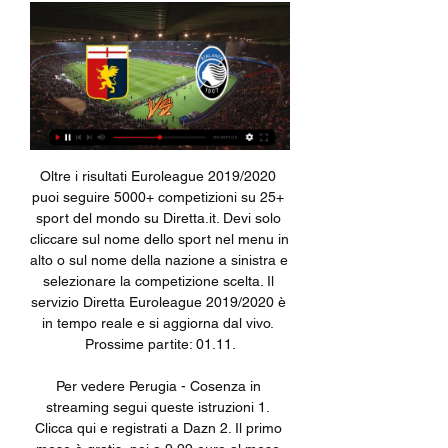
Oltre i risultati Euroleague 2019/2020 puoi seguire 5000+ competizioni su 25+ sport del mondo su Diretta.it. Devi solo cliccare sul nome dello sport nel menu in alto o sul nome della nazione a sinistra e selezionare la competizione scelta. Il servizio Diretta Euroleague 2019/2020 è in tempo reale e si aggiorna dal vivo. Prossime partite: 01.11.

Per vedere Perugia - Cosenza in streaming segui queste istruzioni 1. Clicca qui e registrati a Dazn 2. Il primo mese è gratis, poi a 9,99 euro al mese.

Atalanta: cronaca diretta live e risultato in tempo reale 8 ore fa — La partita Genoa - Atalanta di Domenica 11 febbraio 2024 in diretta: formazioni e cronaca con tabellino in tempo reale. Dove vedere in tv e ...

MODENA Alex Pinardi aveva già raccontato alla Gazzetta l’emozione di tornare ad affrontare il Modena da grande ex, a 38 anni, nel momento in cui la sua Adrense era stata inserita nello stesso girone del Modena in serie D. L’ex capitano canarino dovrà però …

Per quanto riguarda le aziende, operiamo con altri concessionari e con aziende in tutta Italia, sia per il noleggio che per la vendita diretta. Ci troviamo in Via dell'Industria, 19 - 10023 Chieri(TO), sempre aperti tranne il sabato pomeriggio e la domenica.

Genoa–Atalanta: come seguire la partita. Segui live la partita di Serie A Genoa-Atalanta su skysport.it. Le probabili formazioni, tutte le news per arrivare preparato al meglio al match e tutti gli ...

Il futuro di Gabigol prende sempre di più le forme di un ritorno in Brasile, l’attaccante infatti è vicinissimo al Santos. Scaricato dal Benfica, al momento il giocatore si trova in Brasile e non è intenzionato a tornare in Portogallo. Il suo trasferimento all’ex club di Neymar dipende però anche dalla sua volontà di ridursi.

Alessandro Fagioli, che risponderà in diretta alle domande degli ascoltatori. CICIAREM UN CICININ Domenica 28 alle ore 9.27 con replica alle ore 19.30, vi aspetta “Ciciarem Un Cicinin”, trasmissione condotta da Anna Tunesi e Anna Zucchetti, basata su canzoni dialettali, tradizioni e aneddoti del territorio milanese. SARONNO STORY

Conduce Luca Barbarossa Con Andrea Perroni Un programma di Luca Barbarossa, Massimo Martelli, Andrea Perroni, Alessandro Rossi, Giulio Somazzi A cura di Silvia Baldassar Regia di Cristiano Strambi, Mauro Sebastianelli: 09:55: Gli imperdibili Gli imperdibili - …

GdS – Benevento, Coda: “Al futuro non penso, ma ho le idee chiare. Giocherò fino a 40 anni” By Carla Bianco on 26 Aprile 2019. CODA BENEVENTO RASSEGNA – Artefice di una splendida tripletta ai danni del Verona, Massimo Coda, attaccante della Strega, ha rilasciato alcune dichiarazioni alle colonne della...

Dopo la bella vittoria sulla Flaminia il Monterosi è attesa da un’altra tappa fondamentale nella corsa play off. Quello in programma domenica pomeriggio al Vanni Sanna di Sassari è un vero e proprio scontro diretto perché i biancorossi saranno di fronte a quel Latte Dolce che già ha avuto la meglio al Martoni e che vanta un punticino in […]

ModenaNoi.it è il quotidiano d'informazione sportiva, cronaca e attualità di Modena, Sassuolo, Carpi e provincia. Notizie sempre aggiornate e dettagliate.

Persino in età tardoantica, tra il 455 e il 457 d.C., l’imperatore Marciano emanò una costituzione imperiale, i cui destinatari però erano i barbari, per vietare il commercio di armi (corazze, scudi, archi, spade, frecce, ecc.) all’interno della sacratissima urbs (Roma) e nelle altre città (Codice Giustiniano 4.41.2).

Atalanta-Genoa: dove vederla Tv e Diretta Streaming, Sky 22 ott 2023 — Dove Vedere il match di Serie A tra Atalanta-Genoa in TV e Streaming. Diretta Sky o DAZN? Scopri Data e Orario, Probabili Formazioni, ...

Ieri sera nel corso della trasmissione Barimania, programma ideato da Tonio Lucatorto e diretto dal nostro Marcello Mancino, è intervenuto in diretta l’allenatore del Marsala Calcio, prossimo avversario dei biancorossi, Ignazio Chianetta: “Puntiamo alla salvezza da neopromossa, in un campionato difficile come quello della D. Il nostro.

Anche se la cosa non ha praticamente influenza sulla potenza del segnale l’ ideale per le chiavette è avere una base USB e “attaccarle” in verticale (con la USB della chiavetta verso il basso).I modem Wi-Fi invece si possono appoggiare dal lato della batteria oppure metterli in verticale.

Senza quel soffio di vento di troppo sarebbe stato il record italiano dei 100 metri. Filippo Tortu (Fiamme Gialle) ha corso a Rieti in 9.97, con una brezza alle spalle di +2.4, di poco superiore al consentito (il limite, vale la pena ricordarlo in questo caso, è +2.0). Il risultato della Riunione

Diretta Genoa-Atalanta ore 15: formazioni ufficiali, dove 15 mag 2021 — Diretta Genoa-Atalanta ore 15: formazioni ufficiali, dove vederla in tv e streaming E oggi, contro il Genoa di Ballardini già salvo, la ...

Aquila in via Civiltà del Lavoro 5 a Ortona offre vigilanza, sorveglianza video e antifurti per un servizio efficiente e qualificato. Aquila opera sull’intero territorio con riconosciuta esperienza e professionalità rivolgendosi con grande successo ad una clientela tanto ampia quanto fidelizzata.

Venerdi 12 aprile 2019. Qui sotto vi proponiamo il pronostico per la partita di calcio SKU Amstetten - Liefering, valevole per il campionato/coppa di Erste Liga, che si giocherà il giorno 12/04/2019.

Diretta Juventus-Shakhtar live su Diretta Radio Sport. Seconda giornata di Champions League per la stagione 2012/2013. Qui trovate il commento in tempo reale di Juventus-Shakhtar. Seguiremo l'incontro in diretta live dalle ore 20.45. Dopo il debutto allo Stamford Bridge contro il …

Trasferta amara per la Pallacanestro Vado che nella partita d’esordio a Pegli ritorna con una sconfitta. I ragazzi di coach Gatto e Colandrea giocano una partita sottotono, litigando per tutti i 40 minuti con il canestro e buttando al vento quanto di buono fatto in fase difensiva.

3.3 La distribuzione fra l’Italia e il Giappone oggi: Makoto Shinkai e Gabriele Mainetti.140. trasmissione sulle reti televisive e la commercializzazione di DVD da parte delle. Nel frattempo, la proiezione diretta nelle sale cinematografiche diventava un’opzione a cui …

CASALE – Pronti via. Alle 10 di lunedì scatterà il 2° Itf World Tennis Tour – Memorial Maurizio Cucchi, sui campi dello Sport Club Nuova Casale, in via Marzabotto 44, una competizione con un montepremi di 15mila dollari. Ingresso libero. Nella prima giornata di qualificazioni saranno ben

SARONNO – C’è anche la diretta del consiglio comunale fra i programmi dei prossimi giorni di Radiorizzonti Fm 88, l’emittente parrocchiale. Sabato 21 maggio dalle 11 sarà trasmesso in diretta il consiglio comunale che si terrà nella sala consigliare “Vanelli” nel Palazzo dell

I ritratti fotografici sono così radicati nella cultura visiva che spesso passano inosservati. Dai un’identità forte alle tue immagini: fotografo o soggetto che tu sia, lasciati ispirare da Edoardo Lavagno. Cammineremo per il centro di Milano gestendo la luce e lavorando sulla composizione per rendere i nostri scatti indimenticabili.

Genoa-Atalanta, probabili formazioni e dove vederla in diretta 3 ore fa — Dove vedere Genoa-Atalanta in diretta tv e streaming. La sfida di Marassi sarà trasmessa solamente da Dazn su appa e sito ufficiale, inoltre ...

ora conclusione sezione 3A cat 87 INFANTINO LUDOVICA contro 111 OTTONE BEATRICE sezione 2A cat 120 POLITO GABRIELLA contro 13 BERTOLDO JESSICA sezione 2A cat sezione 2A cat doppio ore 15.30

REAL TIME (Canale 31) è media partner dell’evento more. Posted in Allinfo news, Eventi, Festival, Musica and tagged Brescia, Dear Jack, Dolcenera, festival show, IRAMA on 5 luglio 2016 by Redazione. Lascia un commento SANREMO: SU TIMMUSIC PROGRAMMAZIONE DEDICATA AL FESTIVAL E …

Trasmissione della serie "Cosmo" condotta da Barbara Serra Volo in diretta: comizi d'amore Video tratti dalla trasmissione "Volo in diretta" condotta da Fabio Volo Dottore, sono normale? Sito del prof. Maurizio Bossi, medico andrologo e riferimento ai suoi video su Youtube Lei e lui.

Atalanta Genoa, dove vedere streaming e diretta tv Serie A Il match Atalanta-Genoa, che si svolgerà domenica al Gewiss Stadium di Bergamo, secondo quanto scritto tramite comunicazioni ufficiali, verrà trasmesso in ...

Radio Bologna 1 online, ascolta radio bologna Uno indiretta, radio bologna Uno online, radio bologna 1 in diretta streaming online, sport e classici bologna. Radioindiretta.Fm ti da la possibilità di ascoltare le migliori radio in diretta streaming, basta cliccare sul logo della tua radio preferita .

Atalanta-Genoa dove vederla: Sky, NOW o DAZN? Canale 22 ott 2023 — Atalanta contro Genoa in occasione della nona giornata di Serie A: tutte le informazioni su dove seguire il match in diretta tv e in ...

La diretta del sorteggio dagli studi televisivi di Sky è disponibile in tv su Sky Sport 24. La composizione del calendario viene via via mostrata anche in diretta streaming sul canale YouTube della Lega Serie A. Sono già state sorteggiate le prime giornate: nella seconda, tra le altre partite, ci saranno già Juventus-Napoli e il derby Lazio.

ADDETTI AL CARICO-SCARICO LINEA DI PRODUZIONE Pubblicato da MAW Men at Work S.p.A. Località: Sassuolo, Emilia-Romagna. Si offre contratto a tempo determinato. MAW-MEN AT WORK- Filiale di Sassuolo, ricerca per azienda cliente operante nel settore metalmeccanico, ADDETTI AL CARICO…

Per la prima volta nella sua storia il Pordenone è promosso in serie B. La squadra allenata da Attilio Tesser, alla terza vittoria del campionato di C dopo quelle con Novara e Cremonese, ha ottenuto la certezza del salto di categoria grazie al successo di oggi per 3-1 contro il Giana Erminio, con reti di Candellone, Ciurria e Barison.

Atalanta-Genoa, probabili formazioni: le scelte di Gasperini 21 ott 2023 — Domenica alle 18 si gioca Atalanta-Genoa, le probabili formazioni e dove vederla in diretta tv e streaming.

Come vedere in diretta streaming Lube Civitanova – Zenit Kaza