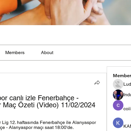
Members
About
Member
Lud
Ind
r canlı izle Fenerbahçe - 
 Maç Özeti (Video) 11/02/2024
coi
Lig 12. haftasında Fenerbahçe ile Alanyaspor 
KA
çe - Alanyaspor maçı saat 18:00'de.