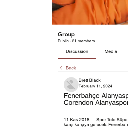
Group
Public
·
21 members
Discussion
Media
Back
Brett Black
February 11, 2024
Fenerbahçe Alanyaspo
Corendon Alanyaspor
11 Kas 2018 — Spor Toto Süper 
karşı karşıya gelecek. Fenerbah