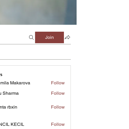
Join
s
mila Makarova
Follow
u Sharma
Follow
inta rbxin
Follow
NCIL KECIL
Follow