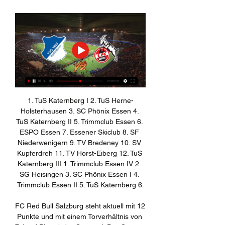
1. TuS Katernberg I 2. TuS Herne-Holsterhausen 3. SC Phönix Essen 4. TuS Katernberg II 5. Trimmclub Essen 6. ESPO Essen 7. Essener Skiclub 8. SF Niederwenigern 9. TV Bredeney 10. SV Kupferdreh 11. TV Horst-Eiberg 12. TuS Katernberg III 1. Trimmclub Essen IV 2. SG Heisingen 3. SC Phönix Essen I 4. Trimmclub Essen II 5. TuS Katernberg 6.

FC Red Bull Salzburg steht aktuell mit 12 Punkte und mit einem Torverhältnis von 7:1 auf Platz 1 der Gruppe I. Der Gegner Olympique Marseille, hat nach 5 Spielen 8 Punkte bei einem Torverhältnis von 4:4 Toren und steht damit auf Position 2. Nach dem Quotenvergleich liegt die beste Quote auf den Favoriten FC Red Bull Salzburg bei 6.00 und mit.

lissabon Der deutsche Fußball-Meister Bayern München ist am Freitag beim Finalturnier der Champions League in Lissabon mit einem 8:2 (4:1)-Sieg im Schlager gegen Barcelona fulminant ins Semifinale eingezogen. Es trafen Thomas Müller (4., 31.), Ivan Perisic (22.), Serge Gnabry (28.), Joshua Kimmich (63.), Robert Lewandowski (82.) und Coutinho (85., 89.) bzw.

Hoffenheim 1899 gegen Köln im Live-Stream Wer vor 2 Stunden — TSG Hoffenheim gegen 1. FC Köln Live-Ticker (und kostenlos Übertragung Video Live-Stream sehen im Internet) startet am 11. Feb.

Datum: Uhrzeit: Ort: Sonntag, 05.07.2020: 11:00 Uhr: Trainingsauftakt: Schetters Busch: Mittwoch, 15.07.2020: 19:00 Uhr: SW Alstaden: Heim: Samstag, 18.07.2020: 13:00 Uhr

TSG 1899 Hoffenheim vs. 1. FC Köln Wer überträgt TSG 1899 Hoffenheim - 1. FC Köln heute live im Stream oder TV? Finde jetzt heraus, ob du es auf Prime Video, DAZN & co live schauen kannst!

Bisherige Vereine: SC Weyer, TV Bornich, TuS Ahrbach, SC 07 Bad Neuenahr, SG Essen-Schönebeck Größte Erfolge: DFB-Pokalsieg 2010 33 - Kathleen "Paula" Radtke Position: Abwehr Geburtsdatum: 31.01.1985 Nationalität: deutsch Größe: 165 cm Lebensmotto: Das Leben ist wie Rad fahren, um die BALANCE zu halten, gilt es sich zu bewegen. Beim MSV seit: 2016 Bisherige Vereine: VfB Gröbzig, CFC.

Nach Titelverteidiger FC Bayern scheitert beim Meisterturnier der Basketball-Bundesliga auch Ex-Serienchampion Brose Bamberg. Damit gibt es erstmals seit 2009 wieder einen anderen Triumphator.

Auto mieten Schweiz Günstig bei MietwagenCheck.CH buchen. Hole deinen Leihwagen direkt am Flughafen in der Schweiz ab. Z.B. bei der Autovermietung am Flughafen Zürich.

Genaue Prognose zum Wolfsburg vs. RB Leipzig am 07.03.2020. Neben dem Tipp, Quoten und einer Prognose informieren wir Sie auch über Statistik & aktuelle Form der Teams

Der MSV Duisburg empfängt am heutigen Sonntag in der 3. Liga den FC Bayern München II. SPOX zeigt Euch, wo und wann Ihr die Partie heute live im TV, Livestream und Liveticker verfolgen könnt.

Topic: Spieltag: Bayer 04 Leverkusen - SV Werder Bremen, Commenti: , Ultima risposta: 14/dic/ - Bayer Leverkusen siegt bei Werder Bremen deutlich mit vor 1 Tag Weil sich Milos Veljkovic im Spiel von Werder Bremen gegen Schalke Es war der Tag, an dem Werder Bremen gegen Bayer Leverkusen im.

Rasenballsport Leipzig rockt die Bundesliga. Auch wenn das letzte Spiel des Jahres gegen den FC Bayern verloren ging, hat RB alle positiv überrascht. Ganz anders die Bilanz beim VfL Wolfsburg. Torsten Rößler zum Fußballjahr der Wolfsburger und der wilden, roten Bullen aus Leipzig.Zurück zur Übersicht

1899 Hoffenheim gegen 1. FC Köln Liveticker Schaue die Begegnung jetzt live bei DAZN (Anzeige). TV. Hoffenheim - Köln im Fernsehen/Stream Die Partie wird live übertragen bei: DAZN. Ort. Das Stadion ...

Tabellenführer Austria Klagenfurt hat den Ein-Punkt-Vorsprung auf Verfolger SV Ried in der 2. Fußball-Liga gewahrt. Einen Tag nach dem 1:0-Erfolg Rieds in Steyr setzten sich die Kärntner am.

Hoffenheim 1899 gegen Köln live im tv TSG Hoffenheim - 1. FC vor 3 Stunden — Bundesliga: TSG Hoffenheim vs 1. FC Köln live im TV und vor 5 Tagen — Live im TV und Online-Stream: So seht ihr das Bundesliga-Spiel zwischen ...

Während Lyon das rein deutsch-französische Halbfinal-Feld komplettierte und am Mittwoch auf Bayern München trifft, wird es bei Manchester City zur grossen Abrechnung kommen. Schon vor dem Spiel.

1. FC Köln gegen 1899 Hoffenheim Liveticker - Bundesliga 4 In einem furiosen Spiel setzt sich Hoffenheim gegen Köln mit 3:1 durch! Köln - Hoffenheim im Fernsehen/Stream Die Partie wird live übertragen bei ...

Die Champions League-Partien für das Viertelfinale wurden ausgelost: Der FC Bayern München erwartet Manchester United am 30./31. März in München. Das Rückspiel finder am 6./.7. April auf der.

Schönes renovierte Istrische Steinhaus steht hier zum Verkauf, nur rund ca.7 km von Porec, ca. 4 km vom Limski Kanal und Meer und ca. 4km von der Autobahn (Ypsilon). Das Haus bietet von der Terrasse einen wunderbaren und offenen Blick auf das Meer und die Natur, durch die freistehende und alleinige Lage haben Sie einen ungetrübten Blick rund um das Haus. Das Grundstück hat eine Fläche von.

FC will den Auswärtssieg : Köln-Trainer Schultz - Sportschau 0:54Dieser Audiostream ist ab dem 11.02.2024 um 08:20 Uhr abrufbar. Audiostream. Bundesliga live hören 1899 Hoffenheim gegen 1. FC Köln.Sportschau · sportschau.de · vor 1 Tag

Stream „Heute im Stadion“ Bayern 1: Von 15.05 bis 19 Uhr: Zum Webplayer „Arena“ hr1: Von 14 bis 18 Uhr: Zum MP3-Stream „Fußball-Bundesliga“ MDR info: Von 15.30 Uhr bis 17.30 Uhr: Zum MP3-Stream „Die Fußball-Bundesliga“ Bremen 1: Sa., 15 – 18 Uhr So., 15 – 20 Uhr: Zum MP3-Stream „Arena Liga Live“ radioeins (RBB) Von 14.00 bis 18.00 Uhr: Zum Webplayer „Sport und Musik.

Hoffenheim hofft gegen Köln auf Ende der Sieglosserie vor 11 Stunden — ZEIT ONLINE hat diese Meldung redaktionell nicht bearbeitet. Nach zuletzt sechs sieglosen Spielen hofft die TSG 1899 Hoffenheim gegen den 1.

Sead Hajrovic ist ein Fußballspieler aus Bosnien-Herzegowina (* 04.06.1993 in Brugg, Schweiz). Hajrovic spielt bei Grasshopper Club Zürich und ist Nationalspieler.

15:30 Wolfsburg : Freiburg 15:30 VfL Wolfsburg : SC Freiburg 15:30 Berlin : Frankfurt 15:30 Hertha BSC : Eintracht Frankfurt 15:30 Paderborn : Bremen 15:30 SC Paderborn 07 : Werder Bremen

Nach dem Unentschieden in Schaffhausen ist Vaduz nun zwei Punkte hinter GC zurückgefallen. Der bekannteste Namen beim FC Vaduz ist jener des Trainers. Mario Frick war früher ein pfeilschneller Stürmer, der viele Jahre unter anderem für den FC Basel und den FC St. Gallen spielte. Als Rekordnationalspieler Liechtensteins ist er im Ländle eine Legende. Noch weit davon entfernt ist sein …

Hallescher FC - Eintracht Braunschweig-Magenta Sport. 19.00 Uhr. 3. Liga . FC Bayern München II - SC Preußen Münster-Magenta Sport. 19.00 Uhr. 3. Liga. MSV Duisburg - FC Carl Zeiss Jena-Magenta.

TSG Hoffenheim vs. 1. FC Köln: Bundesliga heute live im 15.10.2021 — 15.10. 20:30, 1899 Hoffenheim, -:-, 1. FC Köln. 16.10. 15:30, Borussia FC Köln: Bundesliga heute live im TV und Livestream. TSG Hoffenheim vs ...

(ONLINE=) Hoffenheim gegen Köln live im tv 13. Spieltag vor 2 Stunden — (ONLINE=) Hoffenheim gegen Köln live im tv 13. Spieltag: Frauen-Bundesliga live im TV und im Stream 11 Februar 2024 24.01.2021 — Sinsheim ...

03.06.2017 Basketball ABL 2016/17 Olayoff Finale Spiel 3, Kapfenberg Bulls vs Oberwart Gunners Im Bild: ece Kapfenberg Bulls office@pictorial.at www.pictorial.at …

Denke die NLB wird diese Saison offen sein, Favoriten sind für mich Servette und Lausanne, Aussenseiterchancen sehe ich für Aarau, Schaffhausen und Vaduz. Glaube nicht das Aarau eine Lizenz fürs Oberhaus erhalten würde,zumindest nicht für den Rübliacker Brügglifeld!

Während bereits am Freitag viele Partien in Bottrop und Oberhausen abgesagt wurden, folgten am heutigen Samstag die nächsten Spielabsagen. So fallen nun auch folgende Partien aus: VfB Bottrop gegen Vohwinkel Wuppertal, Glückauf Möllen gegen GW Holten, Genc Osman Duisburg gegen VfR 08. Auf'm Platz zeigt euch eine Übersicht der Spiele, die nach aktuellem Stand morgen stattfinden würden.

Therme Loipersdorf, unseren. besonderen Dank auszusprechen. In Anbetracht und Würdigung deiner. besonderen Verdienste um die. Gemeinde Unterlamm hat der Gemeinderat. einstimmig beschlossen, dir die höchste Auszeichnung, nämlich das Ehrenbürgerrecht zu. verleihen. Wenn ich dir nun mit dankbarem. Herzen die Ehrenbürgerschaftsurkunde.

Wolfsburg (dpa) - Mit einem furiosen Tor-Feuerwerk hat RB Leipzig die beeindruckende Pflichtspielserie des VfL Wolfsburg in dieser Saison brachial beendet und das Achtelfinale des DFB-Pokals.

Braunschweiger "Löwen" mit Re-Start nach Maß 30.05.2020 17:58 Uhr Mit dem zwölften Saisonsieg hat Eintracht Braunschweig wichtige Punkte im Kampf um den Aufstieg gesammelt.

SC Paderborn 07 18 4 4 10 17:33 -16 16 17. 1860 München 18 2 8 8 15:23 -8 14 18. MSV Duisburg 18 2 5 11 15:33 -18 11 ~ Anm.: Sandhausen wurden vor dem Saisonstart wegen Verstößen gegen.

1. FC Köln: Startseite TSG 1899 Hoffenheim. vs. 1. FC Köln. Tickets U17 gewinnt gegen Aachen. 20.09.2021, 01:00 min. U21 verliert Derby gegen Gladbach.

Abgänge: Philip Bauer (1. FC Bocholt), Mirko Remmerde (VfR 08), Hasan Sahin (Ziel unbekannt). Trainer: Achim Meyer. Auftakt: 7. Juli. SV Adler Osterfeld . Zugänge: Sebastian Dorgarten, Marcel Herrera-Becker (beide RWO U 23), Milovan Gajic, Andy Pietrasch (beide eigene Jugend). Abgänge: Dejan Orlovic (Hamborn 07), Ece Bögus (Co-Trainer), Andreas Elsenrath, Irfan Durdu (beide Laufbahn.

Dieser Artikel behandelt die Bilanz des FC Bayern München im Europapokal.. Europapokalbilanz. Der International Football Cup (1963 und 1964) und der Messestädte-Pokal (1963 und 1971) waren internationale Wettbewerbe, die nicht durch den Kontinentalverband UEFA ausgetragen wurden.

1899 Hoffenheim vs. 1. FC Köln: TV, LIVE-STREAM und Co. 27.05.2020 — Hoffenheim trifft zu Hause auf den 1. FC Köln. Wo LIVE-STREAM, TV-Übertragung, LIVE-TICKER und mehr laufen, findet Ihr in diesem Artikel.

Klagenfurt (pts009/07.07.2008/09:50) - Eine der höchsten Erfolgsquoten aller Kinderwunschkliniken macht es möglich: "Zum Babymachen an den Wörtherse