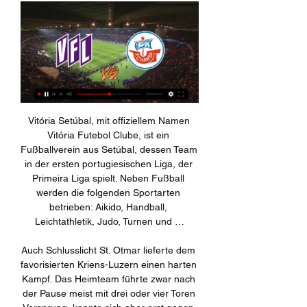
Vitória Setúbal, mit offiziellem Namen Vitória Futebol Clube, ist ein Fußballverein aus Setúbal, dessen Team in der ersten portugiesischen Liga, der Primeira Liga spielt. Neben Fußball werden die folgenden Sportarten betrieben: Aikido, Handball, Leichtathletik, Judo, Turnen und …

Auch Schlusslicht St. Otmar lieferte dem favorisierten Kriens-Luzern einen harten Kampf. Das Heimteam führte zwar nach der Pause meist mit drei oder vier Toren Vorsprung, konnte sich aber erst gegen Ende entscheidend absetzen. Bester Torschütze …

Haarscharf am Finale vorbei! Österreichs größte Erfolg im Fed Cup waren das Erreichen des „Final Four“ in den Jahren 2002 und 2004: Beim Debüt von Kapitän Alfred Tesar schlug Barbara Schwartz in der ersten Runde auswärts gegen die USA Monica Seles in zwei Sätzen, Evelyn Fauth sorgte gegen die verletzte Jennifer Capriati für den.

So anders war die Hockey-Welt, als Biel 1990 zum letzten Mal im Halbfinal stand. Nach 28 Jahren steht der EHC Biel wieder in einem Playoff-Halbfinal. Die Seeländer gewannen in Davos und entschieden die Serie gegen den Rekordmeister damit mit 4:2 Siegen für sich. 28 Jahre – das scheint beim Blick ins Archiv ewig lange her zu sein.

Die beiden Teams trafen im Anschluss an den Qualifikationsspielen um den Aufstieg in die GET-ligaen erneut aufeinander. Die beiden Erstligisten Manglerud Star Ishockey und Stjernen setzten sich jedoch durch und schafften den Ligaerhalt, während IK Comet und Tønsberg og Omegn IHK ebenfalls in ihrer Spielklasse verblieben.

Eintracht Frankfurt kassiert kurz vor Ende des Spiels den Ausgleich gegen Werder Bremen und verliert dadurch zwei Punkte. Ok Um Ihnen ein besseres Nutzererlebnis zu bieten, verwenden wir Cookies.

UEFA.com ist die offizielle Website der UEFA, der Union der Europäischen Fußballverbände, dem Dachverband des Fußballs in Europa. Die UEFA fördert, schützt und entwickelt den europäischen Fußball in ihren 55 Mitgliedsverbänden und organisiert einige der berühmtesten Fußball-Wettbewerbe der Welt, wie etwa die UEFA Champions League.

Lugano - St. Gallen: St. Gallen überwindet sein Lugano-Trauma. Der FC St. Gallen hat sein Lugano-Trauma mit einem 3:1-Sieg überwunden. Im Tessin gewann die junge Ostschweizer Equipe dank einem Doppelschlag innerhalb von vier Minuten erstmals seit August 2017 ein Spiel.

Hier warten gerade 27.544 Freikarten per Auslosung und Sofortklick und etliche Erfahrungsberichte auf dich, z.B. THW Kiel - TBV Lemgo, Sparkassen Arena Kiel in Kiel am 16.11.2017.

VfL Osnabrück gegen Hansa Rostock live im NDR 26.03.2013 — Wenn der VfL Osnabrück am kommenden Samstag, den 30. März auf den F.C. Hansa Rostock trifft, ist der Norddeutsche Rundfunk (NDR) live dabei ...

Osnabrück gegen Hansa Rostock im stream VfL vor 3 Stunden — Osnabrück gegen Hansa Rostock im stream VfL Osnabrück - F.C. Hansa Rostock im Live-Stream und TV 11 Februar 2024 Osnabrück - Rostock im ...

Köln-Cup der Kölner Haie. Die Testspielphase der Kölner Haie startet mit dem Köln-Cup. Mit Titelverteidiger Rögle BK aus Schweden, den SC Tigers Langnau aus der Schweiz und den Graz 99ers aus Österreich nehmen auch 2019 wieder international bekannte Vereine teil. Heute steht das Spiel der SCL Tigers gegen Rögle BK an. (Foto: Kai Tiegelkamp)

Nur drei Tage nach der bitteren 2:3-Heimniederlage gegen den Aufsteiger Hartberg, will es die SV Guntamatic Ried heute Abend beim Auswärtsspiel in Wattens (20.30 Uhr, Liveübertragung auf ORF Sport Plus) besser machen. Sowohl Innenverteidiger Peter …

Der THW Kiel darf als Sieger seiner EHF-Pokal-Vorrunde sowie als Ausrichter der Endrunde am 17. und 18. Mai das Viertelfinale überspringen. Mai das Viertelfinale überspringen. In den beiden übrigen Spielen treffen TTH Holstebro aus Dänemark auf Tatabanya KC aus Ungarn sowie Saint-Raphael Var HB aus Frankreich auf den FC Porto .

VfL Osnabrück gegen Hansa im Live-Stream vor 2 Stunden — Die Heim-Bilanz der vergangenen 10 Spiele von VfL 1899 Osnabrück gegen FC Hansa Rostock lautet: 4 Siege bei 3 Unentschieden und 3 ...

Das Wetter in Burgdorf (Kreis Hannover) und Niedersachsen. Unter Profi-Wetter.de finden Sie die aktuelle Wettervorhersage für heute und morgen sowie die nächsten 14 Tage im 3-Stunden-Takt.

Livecenter: Fußball live - Livestreams, Live- Live-Ticker, Spielstatistiken, Livestreams: Bei NDR.de können Sie Fußball von der Bundesliga bis zur Dritten Liga live erleben!

Liveticker | Hansa Rostock - VfL Osnabrück 2:1 | 4. Spieltag Die Lila-Weißen kamen kurz vor der Pause zwar durch Gnaase zum zwischenzeitlichen Ausgleich, konnten aber vor allem nach dem zweiten Gegentreffer kaum mehr ...

VfL 1899 Osnabrück vs FC Hansa Rostock Hier hörst du das nächste VfL 1899 Osnabrück vs. FC Hansa Rostock Spiel der 2. Fußball Bundesliga live im Radio. Ob im ARD Livestream, Fanradio Livestream ...

Die Young Boys nähern sich dem zweiten Meistertitel in Folge weiter mit grossen Schritten an. Sie deklassieren im Derby Thun mit 5:1. Sion - Luzern (2:2) und Basel - Lugano (1:1) enden unentschieden. YB reichten gegen das schwächelnde Thun zehn Minuten, um …

Das am Pfingsmontag, 20. Mai, bereits zum 17. Mal unter der Federführung des LC Altdorf ausgetragene Tell-Meeting auf der Sportanlage Feldli in Altdorf stand im Zeichen hervorragender Leistungen. Für die national wertvollsten Ergebnisse sorgten zwei Luzerner Hochspringerinnen. Aber auch.

Noch 13 Tage bis EHC Arosa - EHC Biel: Captain Amstutz plangt auf 29sten Mit der Verpflichtung von Reto Amstutz im Herbst 2015 hat sich beim EHC Arosa...

FUßBALL KREISLIGA SCHWEINFURT 2 SV Sylbach verpasst die Chance zum Befreiungsschlag Hofheims Fabian Pendic stoppt den Oberschwappacher Spielertrainer Michael Reugels, unterlag aber …

SG H2Ku Herrenberg 10 6. Buchholz Rosengarten 11 8. VfL Waiblingen 11 TSV Nord Harrislee 12 TuS Lintfort 12 SV Werder Bremen 11 TG Nürtingen 12 FSV Mainz 05 11 TV Beyeröhde-Wuppertal 12 Füchse Berlin 10 Gesamt Toggle navigation Powered by: Suche Kontakt Sitemap Datenschutz Impressum.

unser VfL Bochum empfängt am Samstag den Aufsteiger SC Paderborn. Während den VfL und dem SC Paderborn jeweils nur ein Punkt und einen Tabellenplatz trennt, könnten die Gefühlslagen vor dem Spiel nicht anders sein. Während der SC Paderborn im letzten Heimspiel die SpVgg Greuther Fürth und Damir Buric mit 6:0 abschossen, verlor unser VfL.

Das beste und teuerste Fleisch der Welt ist bei uns erhältlich. Unsere reinrassigen Japanese Black Rinder sind in der Region Satsuma, Kagosima und Gunma geboren und aufgezogen worden. Wir bieten euch die mehrere Qualitäten an – von A3 bis A5+.

Liveübertragung SKA Minsk vs. SCM am Samstag bei "Belarus 5" | Bet IT Best Es gibt am Samstag eine Liveübertragung vom so wichtigen Auftaktspiel unseres SCM bei SKA Minsk in der EHF-Cup-Gruppenphase.Ab 15.55 Uhr unserer Zeit (17.55 Uhr Ortszeit) wird das Europacupduell von

David Naki wurde von Swiss Olympics für die EYOF vom 21.-27. Juli in Baku (AZE) selektioniert! Er hatte in 5 Disziplinen die Limite geschafft, musst aber trotzdem bis zum letzten.

handball live übertragung - question Beide Teams kämpfen um ihren ersten WM-Titel. Wintersportfans verpassen aber nichts, ZDFinfo zeigt bereits ab Das Finale zwischen Dänemark und Norwegen wird am, Sonntag, Ihre Registrierung hat leider nicht funktioniert. Deutschland scheitert im WM-Halbfinale. Danach folgte eine ordentliche Vorstellung.

SC-Kriens-Präsident Baumgartner: «Es ging nie darum, das Spiel gegen GC zu verhindern» | Luzerner Zeitung Luzerner Zeitung - 19 Sep 2019 Am Freitag kommen die Grasshoppers zum SC Kriens. Und mit dem Zürcher Gegner wohl mehr als 1000 GC-Fans.

Foren-Übersicht ‹ F.C. Internazionale Milano. Der internationale Transfermarkt FC Internazionale v Eintracht Frankfurt - UEFA Europa League Round of 16: Second Leg FC Internazionale v Bologna FC - Serie A Internationaler Transfermarkt aktuell: Fußball-Transfers international57 Bilder

Meister Red Bull Salzburg hat in der Erste Bank Eishockey Liga seinen Siegeszug fortgesetzt. Die "Bullen" feierten am Dienstag gegen den VSV mit einem 4:3 den achten Sieg in Folge. Alle Highlights vom Spiel finden Sie im Video oben. Verfolger Linz …

Unterwegs als eine der besten Partybands und Hochzeitsbands in München, Freising, Landshut, Augsburg, Starnberg, Ingolstadt, Nürnberg und Regensburg. Zu buchen in den Formationen Trio und Quintett in der Schweiz, Österreich und Deutschland. Die Eventband Partyband aus München in Bayern..

Düsseldorfer EG - Augsburger Panther . Fr. 08. September, 19:30 Uhr . ISS Dome, Düsseldorf . Infos. Wir vereinfachen deine täglichen Workflows und steigern deinen Umsatz durch maßgeschneidertes Online Marketing in Kombination mit unserer leistungsstarken Plattform und …

Der EHC Biel verpflichtet für die kommenden 3 Saisons den Verteidiger Yannick Rathgeb. Rathgeb (*1995) spielte zuletzt in Nordamerika für die Organisation der New York Islanders, kam in der AHL für die Bridgeport Sound Tigers auf Total 32 Spieleinsätze (4 Tore, 5 Assists).

Ihr sucht nach dem Namen eines Songs, den ihr in Welle 1 gehört habt? Nutzen Sie unseren Service! Unsere Playlist enthält das volle Programm der letzten 7 Tage.

Wundversorgung Schnell kann es im Alltag zu einer Verletzung kommen und Erste Hilfe ist gefragt. Damit es bei Schnittwunden, Schürfungen und Verbrennungen nicht zu Infektionen und unschönen Narben kommt, ist eine fachgerechte Wundversorgung das A und O. …

Die CDU-Bundestagsabgeordnete und DCG-Vorsitzende Anita Schäfer gratuliert dem Präsidenten von Taiwan Ma und drückt Respekt für Tsai aus. Berlin. „Die Republik China auf Taiwan hat sich.

(((Live))) VfL Osnabrück gegen Hansa im live tv stream vor 2 Stunden — vor 2 Tagen — VfL Osnabrück - FC Hansa Rostock, Sky Sport Bundesliga 4, LIVE ab 13 DFB-Pokal HEUTE LIVE: Saarbrücken gegen Gladbach im ...

Du hast 9 Möglichkeiten, von Södertälje nach Karlskrona zu kommen. Die Günstigste ist per Zug un dkostet 288 kr. Das ist auch die schnellste Möglichkeit.

Leipzigs renommierte Kulturinstitutionen