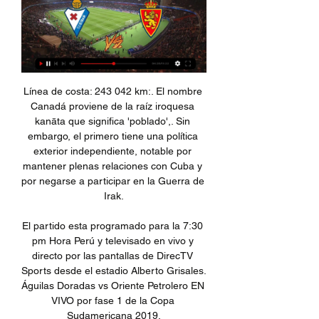
Línea de costa: 243 042 km:. El nombre Canadá proviene de la raíz iroquesa kanāta que significa 'poblado',. Sin embargo, el primero tiene una política exterior independiente, notable por mantener plenas relaciones con Cuba y por negarse a participar en la Guerra de Irak.

El partido esta programado para la 7:30 pm Hora Perú y televisado en vivo y directo por las pantallas de DirecTV Sports desde el estadio Alberto Grisales. Águilas Doradas vs Oriente Petrolero EN VIVO por fase 1 de la Copa Sudamericana 2019.

Colonia Bernardino Caballero – Ciudad de Atyra. -Direccion General de Migraciones (SENATUR)-Ministerio de Justicia (MJ)-Secretaria Nacional de las Tecnologías de la Información y Comunicación (SENATICS)-Secretaria de la Función Pública (SFP) Enlaces Policias de Latinoamerica

El Gobierno Nacional, a través del Ministerio de Agricultura y Ganadería (MAG), está impulsando una serie de actividades para asistir con capacitaciones técnicas a los pequeños productores de los distritos del departamento de Caaguazú. El propósito es que mejoren sus productos, además de posibilita

CIUDAD DE MEXICO,29 ENERO 2018/Grupo Televisa, propietario del Club América y la empresa de comunicación más grande e influyente de México y una de las más grandes de Latinoamérica, publicó el domingo por la noche en su programa deportivo estelar “La Jugada” una investigación contra el Grupo Pachuca, dueño de los clubes Tuzos y.

segundo tiempo: 45′ ¡comienza el segundo tiempo! 49′ ¡goool de mora, tÉcnico se adelante en el marcador! 74′ ¡goool de abraham desde el punto penal! 88′ ¡goool de danny luna de tiro libre! 90′ ¡final del partido! primer tiempo: 0’ ¡arranca el partido en el bellavista! 24′ ¡goool de perlaza para guayaquil city…

La selección de México buscará este viernes 12 de junio una victoria ante Bolivia para olvidar su último encuentro de preparación cuando ambos se enfrenten en la primera jornada de la fase de grupos de la Copa América 2015 que se juega en Chile. Te dejamos toda la información de la transmisión …

Más Información sobre el evento Retransmisión en directo del aterrizaje de la sonda InSight en Marte - Badajoz. El lunes, 26 de noviembre, la sección de astronomía del Ateneo de Badajoz realizará u...

Barcelona - Slavia Praga. Sigue en directo y online el partido de la Champions League 2019-2020. Resultado y datos al minuto.. Leipzig del grupo G. Para más tarde, destacan el Chelsea - Ajax y el Valencia - Lille del grupo H. Los de Albert Celades se la juegan.

18-06-18.-Un cortocircuito originado en un local de comida rápida del mercado municipal de Barcelona, estado Anzoátegui, provocó el incendio que destruyó 18 puestos en horas de la madrugada de este lunes, según reportó Unión Radio. El presidente de la Corporación de Mercados públicos

De menos a más, los Saraperos de Saltillo vencieron 10 por 6 a los Sultanes de Monterrey para llevarse el Clásico del Norte con dos victorias por una (en la serie); además de amarrar su tercera serie de forma consecutiva. Los de Monterrey habían tomado ventaja, pero en la séptima entrada y

Copa Bicentenario: Universitario de Deportes cumplió al doblegar como visitante a Los Caimanes El equipo "crema" definió la serie de 8vos de final y se instaló en la próxima ronda del torneo

Benitez Gustavo Javuer: Buen día señor soy de villa el chocón provincia de Neuquén estoy interesado en vender quesos a negocios necesitaría que me mande x wasap lista de precios para mi cuanto me costarían los productos a mi puesto en mi localidad este es mi número 2995756230

Zaragoza: TV, horario y cómo ver LaLiga Hypermotion online hace 12 horas — Fecha, horario, cómo ver en vivo y en directo en televisión y cómo seguir online el Eibar - Zaragoza, correspondiente a la jornada 26 de LaLiga ...

Consiga nuestros pronósticos y sigue el resultado de tus apuestas en directo del partido Madagascar vs. Guinea Ecuatorial de Copa Africana de Naciones, Eliminatorias (Fútbol) el 16.10.2018.

Ve el perfil de Andrés Ruiz Sánchez en LinkedIn, la mayor red profesional del mundo. Andrés tiene 10 empleos en su perfil. Ve el perfil completo en LinkedIn y descubre los contactos y empleos de Andrés en empresas similares.

“La historia de un despojo y el nacimiento de un héroe deportivo: Colo Colo f.c. Chile, 1925-1929”, de Diego Vilches Parra, es el trabajo que recibió la máxima distinción entre las monografías realizadas por los estudiamtes de Historia, publicada en el libro Seminario Simón Collier versión 2011.

San Salvador, 11 ago (EFE).- El Águila, vigente campeón del fútbol salvadoreño, y el Municipal Limeño consiguieron sendas victorias en la tercera fecha del Apertura 2019 y se mantuvieron a la cabeza de la clasificación con nueve puntos. - Resultados de la tercera jornada: .domingo Municipal

La Sociedad Deportiva Eibar, es un club de fútbol con sede SD Eibar. 09:30. 11 feb 2024. Real Zaragoza. Match center VER PLANTILLA COMPLETA. EIBAR TV. PRENTSAURREKOA | Joseba Etxeberria | 2024 ...

- Corriente de línea prácticamente senoidal con bajo contenido de armónicos. - Factor de potencia unitario. - Capacidad de elevar la tensión en el bus de DC en caso que la tensión de red caiga para garantizar la tensión del motor en el nivel adecuado. - Posibilidad de generar energía reactiva. Este tipo de tecnología está disponible en

Encuentra profesionales cabanyal en Valencia o inserta tus ofertas de empleo cabanyal en Valencia. Publica gratis ofertas de trabajo cabanyal en Valencia que serán vistas por miles de candidatos. En nuestra bolsa de empleo, busca tu profesión y encuentra un empleo cabanyal en Valencia. Todo tipo de empleos y trabajos cabanyal en Valencia.

marcadores en directo, resultados y partidos, SD Eibar ... : LaLiga Hypermotion. Eibar. Real Zaragoza. 11.02. 09:30. Elche. Eibar. 18.02. 12:00. Eibar. Espanyol. 24.02. 09:30. Leganés. Eibar. 03.03. 12:00. Eibar. Burgos ...

Con más de 200 clientes y 100 proveedores, Export es la línea mayorista internacional de GM FOOD. MIC FOOD TRADING CO.LTD. es la filial en China, creada en 2017 para el crecimiento y desarrollo de la exportación de marcas y productos españoles / europeos a este país

Sigue en directo toda la acción de la Liga A, Baloncesto de Uruguay 2017, con el partido entre Bohemios y Welcome. Acompañá el minuto a minuto y los resultados del torneo local e internacional en vivo …

Apuestas y Pronósticos > Uruguay > Danubio Vs Rampla Juniors – 06/11/2019 . Apuestas y Pronóstico - Danubio Vs Rampla Juniors. Rampla Jrs. viene de caer derrotado ante Boston River y a estas alturas el descenso está casi consumado.. River Plate Vs Progreso - 06/11/2019. Plaza Colonia Vs Defensor Sporting.

El Nacional goleó 4-0 a Fuerza Amarilla en el estadio 9 de Mayo de Machala y el equipo local con esta derrota bajará de categoría (a la Serie B), en la LigaPro Ecuador.

Radio Fides Oruro Pasaje Guachalla Edif. Camara de Comercio, Piso 3 - Plaza 10 de febrero Teléfono : (591)(2) 52 52662 E-Mail : oruro@radiofides.com

El torneo comenzara el 6 de abril y participaran 11 clubes de entre las ciudades de Arica a Concepción. También será el debut en el profesionalismo de Lautaro de Buin y la escuadra de Colina. Deportes Vallenar vs Deportes Colina Fernández Vial vs Lautaro de Buin Deportes Iberia vs Deportes Recoleta San Antonio Unido vs General Velásquez

Ver REAL ZARAGOZA-SD Eibar Online Gratis - Rojadirecta Serás sorprendida... Ver Real Zaragoza online gratis en directo. Disponible en alta definición, y en cualquier dispositivo. Enlaces gratis para ver el partido ...

Fútbol. Campeonato de Paraguay. Liga de reservas 螺 Fútbol en directo ⭐ Resultados de Fútbol ⚽ Juegos de Fútbol ⚡ Clasificación y Estadística ⭐ Resultados de Fútbol hoy azscore.es

Horario, resultado y estadísticas del Cortuluá - Deportivo Pereira | Primera B Colombia - Apertura 2019 ¡Vas a denunciar un contenido! x. Denuncia sólo contenidos que incumplan nuestras Normas de uso o conducta. Aunque revisamos todas las denuncias que nos llegan, sólo respondemos si procede.

SD Eibar - Real Zaragoza: Ver en streaming y en TV Dónde se puede ver el SD Eibar - Real Zaragoza en streaming y en TV en directo Puedes ver las mejores jugadas del partido SD Eibar vs. Real Zaragoza en DAZN ...

▶️ Eibar vs Real Zaragoza - en vivo ver partido online y Eibar vs Real Zaragoza en vivo online, en directo y predicciones y Head to Head 1. Registrate para transmisión en vivo. 2. Si eres un usuario registrado de ...

Sportivo Huracán vs Sport Victoria Décima Segunda Fecha (6/7 julio) Sport Victoria vs Alianza Universidad Atlético Torino vs Sport Ancash Deportivo Municipal vs Sportivo Huracán Los Caimanes vs San Alejandro Alfonso Ugarte vs Sport Boys Atlético Minero vs Deportivo Coopsol Walter Ormeño vs Alianza Cristiana Décima Tercera Fecha (13/14.

Gimnasia y Esgrima de La Plata y Almagro lograron ayer a avanzar en la Copa Argentina al superar a Olimpo de Bahía Blanca y Gimnasia de Jujuy, respectivamente, en los dos juegos que dieron continuidad a los 16avos de final del certamen. A primera hora, el Lobo platense derrotó por 1-0 a Olimpo y

Filed under FÚTBOL, Liga BBVA, Primera División, Resumen de la Jornada Tagged with Deportivo de la Coruña-Real Madrid, Deportivo de la Coruña-Real Madrid en DIRECTO, Deportivo de la Coruña-Real Madrid en vivo, Deportivo de la Coruña-Real Madrid online

Mira la infografía del Kongsvinger vs Sandefjord - Sporticos.com - Estadísticas de fútbol en forma de infografías. Más de 60 ligas disponibles alrededor del mundo. Cookies policy This website uses cookies for constant improvement of functioning of the service.

Aquí te traemos la información en donde podrás seguir el partido en vivo y en directo entre los equipos Guayaquil City FC vs Macara en una jornada más del Liga Ecuatoriana en vivo por Internet, el partido se llevará a cabo este Domingo 27 de Mayo del 2018 en el horario de las 4:00PM Hora de …

A través de la Asociación Platense de Básquetbol, la ciudad cuenta con ligas y torneos para todos los n