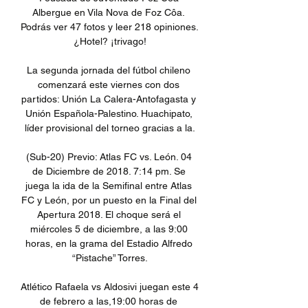
Albergue en Vila Nova de Foz Côa. 
Podrás ver 47 fotos y leer 218 opiniones. 
¿Hotel? ¡trivago!

La segunda jornada del fútbol chileno 
comenzará este viernes con dos 
partidos: Unión La Calera-Antofagasta y 
Unión Española-Palestino. Huachipato, 
líder provisional del torneo gracias a la.

(Sub-20) Previo: Atlas FC vs. León. 04 
de Diciembre de 2018. 7:14 pm. Se 
juega la ida de la Semifinal entre Atlas 
FC y León, por un puesto en la Final del 
Apertura 2018. El choque será el 
miércoles 5 de diciembre, a las 9:00 
horas, en la grama del Estadio Alfredo 
“Pistache” Torres.

Atlético Rafaela vs Aldosivi juegan este 4 
de febrero a las,19:00 horas de 