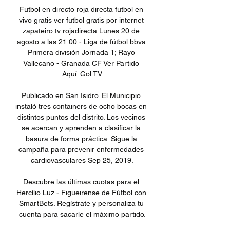
Futbol en directo roja directa futbol en 
vivo gratis ver futbol gratis por internet 
zapateiro tv rojadirecta Lunes 20 de 
agosto a las 21:00 - Liga de fútbol bbva 
Primera división Jornada 1; Rayo 
Vallecano - Granada CF Ver Partido 
Aquí. Gol TV

Publicado en San Isidro. El Municipio 
instaló tres containers de ocho bocas en 
distintos puntos del distrito. Los vecinos 
se acercan y aprenden a clasificar la 
basura de forma práctica. Sigue la 
campaña para prevenir enfermedades 
cardiovasculares Sep 25, 2019.

Descubre las últimas cuotas para el 
Hercílio Luz - Figueirense de Fútbol con 
SmartBets. Regístrate y personaliza tu 
cuenta para sacarle el máximo partido.
