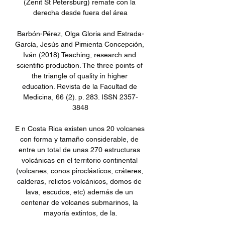
(Zenit St Petersburg) remate con la 
derecha desde fuera del área

Barbón-Pérez, Olga Gloria and Estrada-
García, Jesús and Pimienta Concepción, 
Iván (2018) Teaching, research and 
scientific production. The three points of 
the triangle of quality in higher 
education. Revista de la Facultad de 
Medicina, 66 (2). p. 283. ISSN 2357-
3848

E n Costa Rica existen unos 20 volcanes 
con forma y tamaño considerable, de 
entre un total de unas 270 estructuras 
volcánicas en el territorio continental 
(volcanes, conos piroclásticos, cráteres, 
calderas, relictos volcánicos, domos de 
lava, escudos, etc) además de un 
centenar de volcanes submarinos, la 
mayoría extintos, de la.
