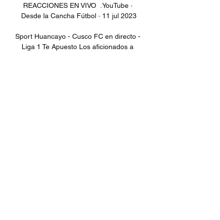
REACCIONES EN VIVO  .YouTube · 
Desde la Cancha Fútbol · 11 jul 2023

Sport Huancayo - Cusco FC en directo - 
Liga 1 Te Apuesto Los aficionados a 
Fútbol pueden leer los titulares de las 
noticias de última hora de Fútbol, 
entrevistas, comentarios de expertos y 
ver repeticiones gratis.

BENEFICIOS DEL ENTRENAMIENTO 
DE LA RESISTENCIA ANAERÓBICA. 
Como hemos mencionado, trabajar a 
elevadas intensidades genera ácido 
láctico, que se acumula en las células y 
en la sangre. La disminución del pH 
(acidosis) bloquea la actividad 
enzimática intracelular y la transmisión 
del impulso nervioso desde la neurona 
motora a la fibra muscular.
