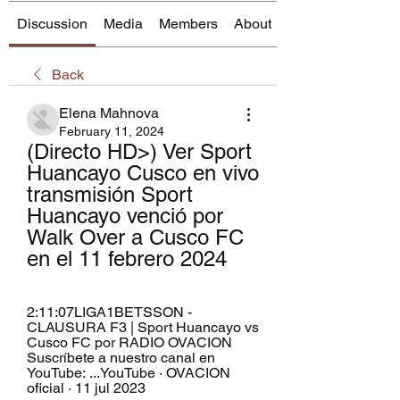
Discussion
Media
Members
About
Back
Elena Mahnova
February 11, 2024
(Directo HD>) Ver Sport 
Huancayo Cusco en vivo 
transmisión Sport 
Huancayo venció por 
Walk Over a Cusco FC 
en el 11 febrero 2024
2:11:07LIGA1BETSSON - 
CLAUSURA F3 | Sport Huancayo vs 
Cusco FC por RADIO OVACION 
Suscríbete a nuestro canal en 
YouTube: ...YouTube · OVACION 
oficial · 11 jul 2023