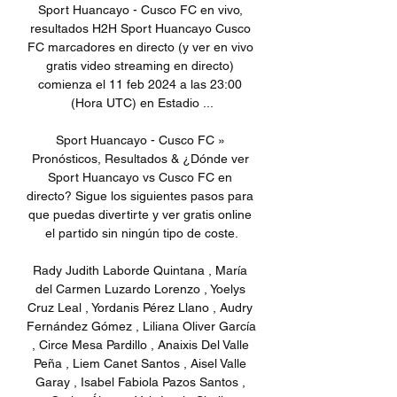
Sport Huancayo - Cusco FC en vivo, 
resultados H2H Sport Huancayo Cusco 
FC marcadores en directo (y ver en vivo 
gratis video streaming en directo) 
comienza el 11 feb 2024 a las 23:00 
(Hora UTC) en Estadio ...

Sport Huancayo - Cusco FC » 
Pronósticos, Resultados & ¿Dónde ver 
Sport Huancayo vs Cusco FC en 
directo? Sigue los siguientes pasos para 
que puedas divertirte y ver gratis online 
el partido sin ningún tipo de coste.

Rady Judith Laborde Quintana , María 
del Carmen Luzardo Lorenzo , Yoelys 
Cruz Leal , Yordanis Pérez Llano , Audry 
Fernández Gómez , Liliana Oliver García 
, Circe Mesa Pardillo , Anaixis Del Valle 
Peña , Liem Canet Santos , Aisel Valle 
Garay , Isabel Fabiola Pazos Santos , 