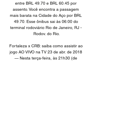
entre BRL 49.70 e BRL 60.45 por 
assento. Você encontra a passagem 
mais barata na Cidade do Aço por BRL 
49.70. Esse ônibus sai às 06:00 do 
terminal rodoviário Rio de Janeiro, RJ - 
Rodov. do Rio.

Fortaleza x CRB: saiba como assistir ao 
jogo AO VIVO na TV 23 de abr. de 2018 
— Nesta terça-feira, às 21h30 (de 
Brasília), Fortaleza x CRB duelam pela 
terceira rodada do Campeonato 
Brasileiro da Série B, em partida na ...

Chegou ao fim a primeira rodada da 
primeira fase do Campeonato Brasileiro 
Sub-20 de 2019, com quatro vitórias dos 
mandantes, quatro empates e dois 
triunfos dos visitantes, num total de 21 
gols nos dez jogos realizados, média de 
2,1 por partida. Todos os resultados e a 