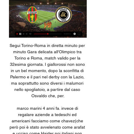
Segui Torino-Roma in diretta minuto per minuto Gara delicata all'Olimpico tra Torino e Roma, match valido per la 32esima giornata. I giallorossi non sono in un bel momento, dopo la sconfitta di Palermo e il pari nel derby con la Lazio, ma soprattutto sono diversi i malumori nello spogliatoio, a partire dal caso Osvaldo che, per.

marco marini 4 anni fa. invece di regalare aziende a tedeschi ed americani facciamo come chavez(che però poi è stato avvelenato come arafat e ucciso come Haider noi italiani non l'avremo mai questo onore,avendo solo buffoni come leader..non comici,ma buffoni!). davide herzog 4 anni fa.

considera le partite giocate in casa in campionato. Dati aggiornati al 31 maggio 2015: Questa voce raccoglie le informazioni riguardanti il Football Club Internazionale Milano nelle competizioni ufficiali della stagione 2014-2015.

Spezia - Ternana: diretta live Serie B Calcio 12/11/2023 Segui la diretta live di Spezia - Ternana con aggiornamenti in tempo reale. Vivi l'emozione della Serie B Calcio su gazzetta.it.

Streaming: Ternana Calcio-Spezia Calcio gratis Cittadella 12 minuti fa — Streaming: Ternana Calcio-Spezia Calcio gratis Cittadella - Spezia diretta gratis 23 dicembre 2023 Guadare 11 febbraio 2024 1 giorno fa ...

Ternana U19 - Spezia U19 risultati in diretta, risultati H2H e La partita è di Campionato Primavera 2, Girone B. Ternana U19 ha giocato contro Spezia U19 2 partite in questa stagione. Al momento, Ternana U19 è 6°, mentre ...

Fratelli di Crozza è uno spettacolo televisivo di Maurizio Crozza trasmesso dal 3 marzo 2017 sul canale Nove. La prima puntata è stata trasmessa in simulcast anche sugli altri canali del gruppo Discovery Italia: Real Time, DMAX, Giallo e Focus.

Calcio: Ternana Risultati in diretta, Calendario, Risultati Diretta.it Centro Live (disponibile per i campionati maggiori) fornisce statistiche dettagliate (possesso palla, tiri in porta, punizioni, calci d'angolo, falli) ...

Miss Italia 2016, vince Rachele Risaliti. Facchinetti incorona la pratese di 21 anni. Paola Torrente, miss curvy, è seconda. In trasmissione Raul Bova, protagonista dello speed date con Vincenzo Salemme, e il campione olimpico Gregorio Paltrinieri

Crotone, sul calciomercato si sogna Maxi Lopez. L’argentino vorrebbe tornare in Italia: spuntano anche le ipotesi Chievo e Frosinone Il Crotone di mister Stroppa continua a lavorare sul calciomercato, sognando un grande nome per l’attacco. L’identikit è bello che disegnato: esperto, tecnico

Consorzio ASI. Chi Siamo; VARIANTE PLANIMETRICA al Piano Regolatore Territoriale del Consorzio per l’Area di Sviluppo Industriale della Provincia di Avellino – Agglomerato di Solofra.

Ternana - Spezia: diretta live Serie B Calcio 11/02/2024 Segui la diretta live di Ternana - Spezia con aggiornamenti in tempo reale. Vivi l'emozione della Serie B Calcio su gazzetta.it.

L'elenco delle filiali e degli sportelli bancari di Banca Popolare di Novara presenti nel comune di Roma in provincia di Roma, in Lazio. Tutte le informazioni a portata di mano con pochi click.

Portogallo Svizzera diretta live streaming e tv: dove vedere la partita valida per la Uefa Nations League. PORTOGALLO SVIZZERA STREAMING TV – Stasera, mercoledì 5 giugno 2019, alle ore 20,45 Portogallo e Svizzera si sfidano allo stadio do Dragão di Porto per la semifinale della Nations League, chiamata anche Lega delle nazioni, torneo.

Sto cercando il video di Fiorentina - Bari 1 - 2 della Coppa Italia 1983/84. Qualcuno può aiutarmi? Se qualcuno dovesse averlo, può contattarmi al seguente indirizzo email: …

Italia Bulgaria Streaming – E’ tutto pronto per l’Italia di Cesare Prandelli, che vuole ipotecare la qualificazione ai Mondiali 2014 in Brasile. Questa sera, a partire dalle ore 20:30, gli Azzurri sfidano la Bulgaria allo stadio ‘Renzo Barbera’ di Palermo. La sfida è senza dubbio molto

Spezia Calcio in diretta tv Terna | Ducati Desert X 1 ora fa — Streaming Ternana Calcio - Spezia Calcio in diretta tv Ternana Calcio vs Spezia Calcio H2H 11/02/2024 In data odierna Diretta.it Centro Live ...

Odissea senza fine sulla linea ferroviaria Roma-Cassino interrotta nuovamente dalle 9:00 di martedì 26 marzo. Come informa Rfi la sospensione fra Colleferro e Ciampino è stata necessaria per permettere ai tecnici di Rete Ferroviaria Italiana il ripristino dell’infrastruttura.

Augusto Vacchino ci ha inviato alcune considerazioni sul teleriscaldamento cittadino: «Signor direttore, una domenica sera alla tv cʼera Presa Diretta dedicata alle energie alternative: un tema di rilievo che il bravissimo conduttore Iacona ha trattato in modo esemplare, da proiettare nelle scuole.

EUROPEO U18 – Italia da sogno: Spagna domata e semifinale centrata.. Ad attendere ora le azzurre lo “scoglio” Russia, che ieri ha superato la Lettonia per 79-52: un’eventuale ulteriore vittoria consentirebbe alle italiane di accedere alla finale per il titolo Europeo.

#RAGAZZICONTRO, ma contro cosa? Omofobia, bullismo, contro sé stessi quando non si rispettano. Una lunga serie di mostri da combattere, magari alleandosi con la generazione di Piervincenzi, che dichiara di essere contro quelle etichette che solitamente i grandi usano per descrivere i "nativi digitali".

Webcam in diretta da Nard. Previsioni meteo per Nardò: una giornata di sole con cielo sgombro da nubi. Vento da Nord-Est con intensità di 11 Km/h. Temperature: i valori oscilleranno tra 18 °C di minima e 25 di massima.. Situazione Meteo nelle province e principali città in Puglia.

Calcio Streaming. 140 likes. Dare le ultime informazioni e notizie circa il mondo del calcio, dal calciomercato alle ultime dai ritiri delle tue squadre...

Calcio: Spezia Risultati in diretta, Calendario, Risultati Diretta.it Centro Live (disponibile per i campionati maggiori) fornisce statistiche dettagliate (possesso palla, tiri in porta, punizioni, calci d'angolo, falli) ...

Tutto pronto per il saggio spettacolo degli allievi della Libertas Pilastro Pattinaggio che si svolgerà domenica prossima 17 giugno alle ore 18.00 presso il centro sportivo Sacro Cuore, organizzato in collaborazione con il Centro Provinciale Libertas. Questa edizione ha per titolo “SIAMO AMICI

Workshop introduttivo sull’Applied Behaviour Analysis-Verbal Behaviour (ABA-VB) Il corso di formazione ha come scopo la divulgazione dell'Analisi del Comportamento Verbale introducendo quelli che sono i principi e le procedure del Verbal Behavior di Skinner.

Sono stata ospite di Nicola con una mia amica, purtroppo durante un weekend piovoso. Ma la posizione della casa e la sua comodite ci ha permesso comunque di passare dei bei giorni in relax! Nicola ci ha dato dei buoni consigli ed è stato molto disponibile. Consigliatissimo!

FIRS ITALIANA DI ASSCURAZIONI S.P.A. IN L.C.A. - Via Massimi 158 - 00136 Roma (RM)41.9262812.43768: visualizza indirizzo, numero di telefono, CAP, mappa, indicazioni stradali e altre informazioni utili per FIRS ITALIANA DI ASSCURAZIONI S.P.A. IN L.C.A. in Roma su Paginebianche.

La partita Italia-Francia Under 20 vedrà gli azzurri allenati da Alessandro Troncon affrontare i francesi nel quarto incontro di RBS 6 Nazioni 2015 di categoria. Dopo l’incontro a Bielle contro l’Irlanda, questo sarà il secondo e penultimo incontro in Italia per gli azzurrini, che il 20 marzo si troveranno ad affrontare il Galles a Rovereto.

Skill per Amazon Alexa. Realizziamo applicazioni a comando vocale che consentono di far ascoltare la tua radio pronunciando una frase del tipo "Alexa, apri Radio (il nome della tua)".

Sarà FeralpiSalò-Südtirol il match valido per il primo turno della fase finale di Coppa Italia. Le partite sono ad eliminazione diretta in gara unica. Alla fase finale partecipano 48 società, di cui 21 qualificate nella fase eliminatoria e le 27 che hanno partecipato alla TIM CUP organizzata dalla Lega Nazionale Professionisti Serie A.

Football tottenham hotspurs, acquista capi tecnici da calcio e divise e accessori ufficiali delle squadre di calcio su Tifoshop.com Football tottenham hotspurs - Tifoshop.com Il presente sito adotta cookie per migliorare la navigazione.

Roma Parioli, Flaminio: Cerca Appartamenti in vendita: Trova gli annunci e le proposte di Appartamenti in vendita in zona Parioli, Flaminio, Roma proposti da Tecnorete

5 luoghi infestati in Toscana dove non vorreste mai passare la notte. Halloween è alle porte: tra castelli misteriosi e città fantasma, vi presentiamo i luoghi più inquietanti della Toscana

Live Ternana - Spezia - Serie B: Punteggi & Highlights Calcio ... e molto di più. Divertitevi con noi a segure Live tutte le maggiori competizioni di questa stagione di sport. Scopri di più. Com'è stata la tua esperienza oggi?

Sabato 16, alle ore 18.00, si disputerà Cagliari-Parma, gara valida per la 24^ giornata di serie A. La squadra di Maran si ritroverà a fronteggiare una sfida delicata contro la rosa di D’Aversa, che in più di un’occasione ha saputo stupire con le proprie prestazioni.

Ternana in tv e streami | MF - Team Caffeine Group 1 ora fa — oggi 25 agosto con orario d'inizio e canale tv. E Ternana Calcio vs Spezia Calcio Live 5 ore fa — Esplora le statistiche da Ternana Calcio vs ...

(iv) successivamente alla trasmissione dell'Ordine relativamente ad uno o più Prodotti, l’utente può modificare il proprio Ordine accedendo all'area "I miei ordini" e seguendo le istruzioni del Sito, fino a quando, nella predetta area, non verrà indicato che l'ordine non è più modificabile, poiché il Prodotto è in preparazione per la.

Corinna Dentoni scriverà all’Itf e ha chiesto la registrazione dell’incontro che era coperto da telecamere. “La mia parola conta poco, ma spero che non lasciar correre sia un atto dovuto alle generazioni che verranno, perché la fatica deve essere ripagata e non gettata come spazzatura.

In una giornata disturbata a tratti dalla pioggerellina, con il pubblico del Giuseppe Lopresti che ha comunque risposto facendo registrare 400 presenze circa, la Palmese subisce l’ennesima sconfit