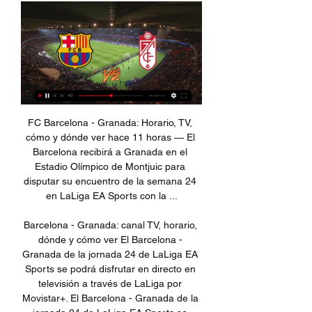
FC Barcelona - Granada: Horario, TV, cómo y dónde ver hace 11 horas — El Barcelona recibirá a Granada en el Estadio Olímpico de Montjuic para disputar su encuentro de la semana 24 en LaLiga EA Sports con la ...

Barcelona - Granada: canal TV, horario, dónde y cómo ver El Barcelona - Granada de la jornada 24 de LaLiga EA Sports se podrá disfrutar en directo en televisión a través de LaLiga por Movistar+. El Barcelona - Granada de la jornada 24 de LaLiga EA Sports se podrá disfrutar en directo en televisión a través de LaLiga por Movistar+. hace 13 horas Diario AS Diario AS

Alianza Lima intentó con centros, disparos desde fuera del área, individualidades y otras formas posibles el gol del empate, pues desde el minuto 20 estuvo con el marcador en contra por obra una gran jugada de Hideyoshi Arakaki.

Los resultados en vivo: Juan Aurich vs Sport Loreto en los juegos 2 división peruana. Presentamos el resultado del partido en vivo, la composición de los equipos antes …

Tramo Parla - Ciudad Real (Línea Madrid a Ciudad Real, vía Algodor, antes línea Madrid a Badajoz) Inaugurado el 3 de febrero de 1879 Clausurado el 8 de enero de 1988 Desmantelado para la construcción de la Línea 010 Madrid a Sevilla

Barcelona co | Market Research Group hace 1 minuto — Dónde ver en vivo y en directo online Granada vs 8 oct 2023 — Te Barcelona hace 3 horas — Directo Barça vs Granada en vivo Ver Barcelona vs.

Cómo el blockchain está pasando del laboratorio a la línea de producción. EY Global 28 mar 2019. Tax Flash - Boletines Fiscales. El cambio es un factor recurrente en nuestro entorno de negocios, más en el ámbito fiscal. Consulta información relevante del panorama tributario en México.

Curso en línea de “Violencia de género, trata de seres humanos y SIRAJ.” El curso comenzará hoy día 8 de junio, y durará hasta el día 8 de septiembre. El centro de estudios que imparte el curso se ha puesto en contacto con los seleccionados para comunicarles la dirección del Aula virtual así como el usuario, la clave con la que acceder.

Para reforzar la relevancia arqueológica de Zacatecas ante el mundo, además de enriquecer y diversificar la oferta turística del estado, el Gobernador Alejandro Tello y el Director General del INAH, Diego Prieto, inauguraron la zona arqueológica del Cerro del Teul de González Ortega...

Los españoles habían devaluado su moneda para pagar la guerra y la inflación explotó en España como antes lo había hecho en Austria. Hasta 1631, en algunas partes de Castilla se comerció con el trueque, debido a la crisis monetaria, y el gobierno fue incapaz de …

Barcelona vs Granada: Pronóstico, alineaciones y dónde hace 14 horas — Barcelona recibirá la visita del Granada en un emocionante encuentro con un esperado regreso, el de Andre Ter Stegen.

25/08/2019. Usar cupón Usar cupón. Pues eso, ofrecen 8€ de descuento por una compra de mínimo 70€ en el súper online. Por supuesto el envío es gratuito.. 6€ Descuento por compra superior a 70€ hasta el 31 de agosto en dia.es ciberkane. 6 6 comentarios. Ester-Colero. Utilizado, gracias, cuesta un poco llegar a 70€ (embarrassed)

Atlético y Godoy Cruz se enfrentarán esta tarde. 19 agosto, 2019.. — Atlético Tucumán Of. (@ATOficial) August 19, 2019. El partido se jugará en el estadio Monumental “José Fierro” a las 15.30, con transmisión de TNT Sports, y será controlado por el árbitro Darío Herrera. #SuperligaQuilmesClásica

BARCELONA VS GRANADA DONDE VER EN VIVO FECHA YouTube YouTube 1:20 YouTube Ivan Martin TV Hace 7 horas Hace 7 horas

Parece que uno no puede existir sin el otro y Luis Miguel lo volvió a demostrar en el primer duelo de octavos de final de la Copa Sudamericana. Con un gol del inoxidable goleador, el Decano le ganó a Independiente por 1 a 0 en un colmado José Fierro y sacó una interesante ventaja de cara a la vuelta en el Libertadores de América.

Barcelona vs Granada: Fecha, hora y dónde ver en vivo LaLiga hace 2 días — En liga se han enfrentado en en 53 oportunidades, 39 victorias para el FC Barcelona, 7 empates y 7 triunfos para el Granada.

1 ambiente en caballito Nicasio Oroño 50 , Caballito . monoambiente con cocina independiente de epoca, con,lavadero independiente,,baño completo ,pisos de parquet Excelente ubicación o a metros de Av Rivadavia y de la estación Puan del subte A. EXPENSAS $900

Horario, resultado y estadísticas del Hillerød - Tarup-Paarup | Tercera Dinamarca G 4 2019 ¡Vas a denunciar un contenido! x. Denuncia sólo contenidos que incumplan nuestras Normas de uso o conducta. Aunque revisamos todas las denuncias que nos llegan, sólo respondemos si procede.

Argentina y Estados Unidos firmaron un Acuerdo del Marco de Trabajo para el Comercio e Inversiones, que reconoce el papel fundamental del comercio y las inversiones privadas, tanto nacionales como extranjeras, para desarrollar más el crecimiento y la creación de empleos.

dónde ver en TV y online hoy el partido de la Liga F 21 oct 2023 — A qué hora y dónde ver por televisión y online gratis hoy el partido entre el FC Barcelona y el Granada femenino.

Para ver gratis en vivo el Liverpool vs. Tottenham hay que ingresar a la página oficial de la UEFA Champions League en Facebook. El partido también podrá verse en vivo online en este link a través de Twitch. Transcurrió más de una década, desde el 21 de mayo de …

Barcelona enfrenta a Granada por la Liga de España hace 17 horas — Barcelona enfrenta a Granada por la Liga de España: Cuándo juegan y por dónde verlo en vivo. Logo depo. Por: Redacción Depo. 10 de Febrero 2024 ...

Así, Atlético Baleares (grupo III) y Recreativo de Huelva (grupo IV) van a quedar emparejados con los dos terceros clasificados, Mirandés (II) y Melilla (III), al no haber ningún cuarto en la segunda ronda. Por lo tanto, como no pueden coincidir equipos del mismo grupo ya se conocen dos emparejamientos. MIRANDÉS vs RECREATIVO y MELILLA

Hoy Barça vs Granada en directo En Directo: Barcelona contra hace 12 minutos — Hoy Barça vs Granada en directo En Directo: Barcelona contra Granada CF online 11 febrero 2024 Ver TV 21 oct 2023 — El partido se disputa ...

Elige tus gafas graduadas entre más de mil modelos. Descubre nuestra colección de monturas para mujer, hombre o niños, con cristales graduados.

La familia constituye un real factor protector en la medida que promueve el desarrollo de la confianza, la autovaloración, habilidades sociales, dentro de lo cual la comunicación directa, honesta y respetuosa tiene un peso importante. Una buena comunicación significa saber hablar o decir las cosas, siendo mucho más que solo hablar.

Girona - Real Sociedad: horario y dónde ver en TV y 'online' La Liga El conjunto dirigido por Imanol Alguacil (15º) quiere asaltar el feudo de los albirrojos para mantenerse en …

Quintanilla de las Viñas en el contexto del arte altomedieval. Una revisión de su escultura. Villalón, María Cruz: 101-135: La iglesia visigoda de El Tolmo de Minateda (Hellín, Albacete) Gutiérrez Lloret, Sonia Abad Casal, Lorenzo Gamo Parras, Blanca: 137-169: Un recinto de planta absidal en el yacimiento de Los Villaricos (Mula, Murcia)

Una gran victoria se llevó Newell's Old Boys de Córdoba al doblegar a Belgrano por 3-2, luego de remontar un marcador que lo tuvo dos goles abajo en el inicio en un emotivo partido y ante una multitud de 40 mil personas en el Estadio Mario Alberto Kempes.

Inicio Presentación. Se trata de un programa centrado en áreas agroalimentarias, muy relevantes del entorno económico y social de Andalucía y Córdoba.

Seguí el partido en vivo por radio Rivadavia, con los relatos de Atilio Costa Febre. ¡Vamos, Millonario! El Más Grande recibe al conjunto cordobés por la cuarta fecha de la Superliga 2019-20. Seguí el partido en. La visita de River a Independiente, postergada por la final de la Libertadores.

El empate dejó a Macará a un punto del líder Emelec, que tiene 33 unidades y que jugará mañana contra el colista del torneo, Guayaquil City. Aucas dio un paso importante en busca de un billete directo para la próxima Copa Sudamericana, al imponerse por 0-2 a Universidad Católica, que se complicó en su aspiración por un billete a Copa Libertadores de 2019.

Resumen Goles Tigre - Atletico Rafaela [Video] 25-11-2011 Hacemos esta entrada para recopilar los goles del partido Tigre-At. Rafaela que se juega hoy día Viernes a as 19.10 (23:10 hora española) para que los podáis ver durante y al final del partido.

Granada - Barcelona: Horario y dónde ver hoy en TV el 8 oct 2023 — Granada y Barcelona se miden hoy, domingo 8 de octubre, a partir de las 21:00 horas en el Estadio Nuevo Los Cármenes en un partido de Liga ...

Los Potros de Hierro del Atlante le pegaron al líder Leones Negros 3-0, en el estadio Andrés Quintana Roo, en partido de la Jornada 13 del Ascenso MX, y se colocó ya a dos puntos de los melenudos, en la pelea por la cima del torneo de Clausura 2016.

El Conquistador Fm es una radio inteligente, entretenida, cultural, informativa y miscelánea con una amplia variedad de programas. Ingresa al sitio y escúchanos online.

8. No hay subsidios: Pagamos mas o menos 13 pesos el litro de gasolina y eso que Canadá como México son productores de petróleo. 9. El gobierno les respeta el derecho a tener armas y portarlas. 10. Si un político quiere hacer llegar su mensaje, te envía una carta, y no tapiza la ciudad de basura.

Con supremacía hasta que convirtió y la destacada actuación de su arquero después de ponerse arriba en el marcador, Gimnasia y Esgrima de La Plata venció anoche 1 a 0 a Racing en la cancha de Lanús y se clasificó a cuartos de final de la Copa Argentina. El único gol del encuentro lo convirtió […]

3 de Febrero de 2015. Todos los partidos. Comentarios de los usuarios. En directo / LIVE - Víctor Estrella - André Ghem ATP Quito - 03 Febrero 2015. Sigue en directo el encuentro de Tenis que enfrenta a Víctor Estrella y André Ghem. Este partido tendrá lugar el 03 Febrero 2015 y empezará a las 17:00.

Horario y dónde ver por TV el Granada - Barcelona de 8